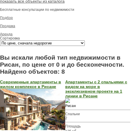
показать все объекты из каталога
Бесплатные консультации по недвижимости
Подбор
Продажа
Аренда
Сортировка
Вы искали любой тип недвижимости в
Рисан, по цене от 0 и до бесконечности.
Найдено объектов: 8
Современные апартаменты в
Апартаменты с 2 спальнями с
жилом комплексе в Рисане
видом на море в
эксклюзивном проекте на 1
линии в Рисане
Рисан
Спальни
2
Площадь
2