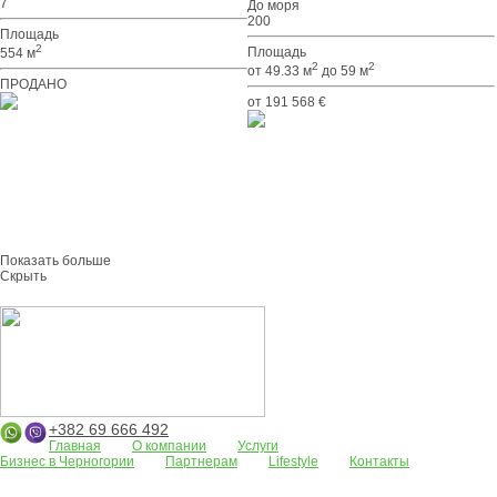
7
До моря
200
Площадь
2
Площадь
554 м
2
2
от 49.33 м
до 59 м
ПРОДАНО
от 191 568 €
Показать больше
Скрыть
+382 69 666 492
Главная
О компании
Услуги
Бизнес в Черногории
Партнерам
Lifestyle
Контакты
Апартаменты
Земельные участки
Дома/виллы
АРЕНДА
Жилые
комплексы
Бар
Боко-Которская бухта
Будва
Коммерческая