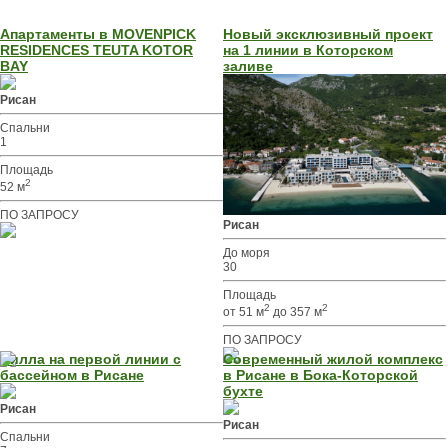
Апартаменты в MOVENPICK
Новый эксклюзивный проект
RESIDENCES TEUTA KOTOR
на 1 линии в Которском
BAY
заливе
Рисан
Спальни
1
Площадь
2
52 м
ПО ЗАПРОСУ
Рисан
До моря
30
Площадь
2
2
от 51 м
до 357 м
ПО ЗАПРОСУ
Вилла на первой линии с
Современный жилой комплекс
бассейном в Рисане
в Рисане в Бока-Которской
бухте
Рисан
Рисан
Спальни