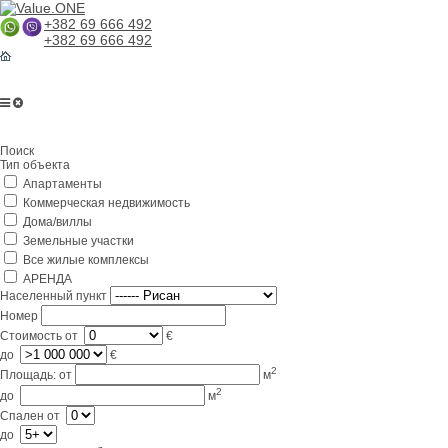
+382 69 666 492
+382 69 666 492
Главная
Поиск
О компании
Тип объекта
Апартаменты
Услуги
Коммерческая недвижимость
Бизнес в Черногории
Дома/виллы
Земельные участки
Партнерам
Все жилые комплексы
АРЕНДА
Lifestyle
Населенный пункт
Номер
Контакты
Стоимость
от
€
до
€
2
Площадь:
от
м
2
до
м
Спален
от
до