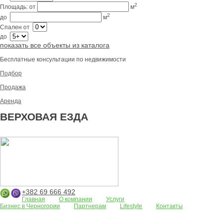
2
Площадь:
от
м
2
до
м
Спален
от
до
показать все объекты из каталога
Бесплатные консультации по недвижимости
Подбор
Продажа
Аренда
ВЕРХОВАЯ ЕЗДА
+382 69 666 492
Главная
О компании
Услуги
Бизнес в Черногории
Партнерам
Lifestyle
Контакты
Апартаменты
Земельные участки
Дома/виллы
АРЕНДА
Жилые
комплексы
Бар
Боко-Которская бухта
Будва
Коммерческая