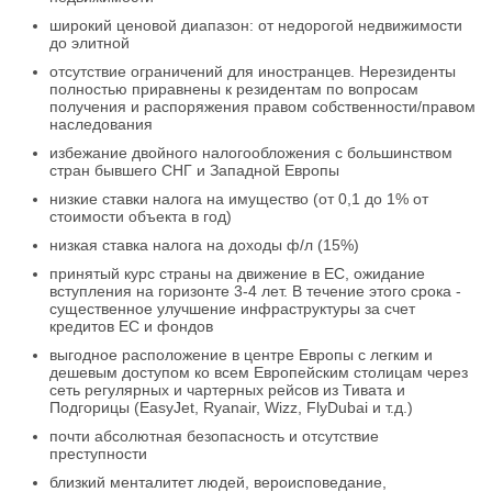
широкий ценовой диапазон: от недорогой недвижимости
до элитной
отсутствие ограничений для иностранцев. Нерезиденты
полностью приравнены к резидентам по вопросам
получения и распоряжения правом собственности/правом
наследования
избежание двойного налогообложения с большинством
стран бывшего СНГ и Западной Европы
низкие ставки налога на имущество (от 0,1 до 1% от
стоимости объекта в год)
низкая ставка налога на доходы ф/л (15%)
принятый курс страны на движение в ЕС, ожидание
вступления на горизонте 3-4 лет. В течение этого срока -
существенное улучшение инфраструктуры за счет
кредитов ЕС и фондов
выгодное расположение в центре Европы с легким и
дешевым доступом ко всем Европейским столицам через
сеть регулярных и чартерных рейсов из Тивата и
Подгорицы (EasyJet, Ryanair, Wizz, FlyDubai и т.д.)
почти абсолютная безопасность и отсутствие
преступности
близкий менталитет людей, вероисповедание,