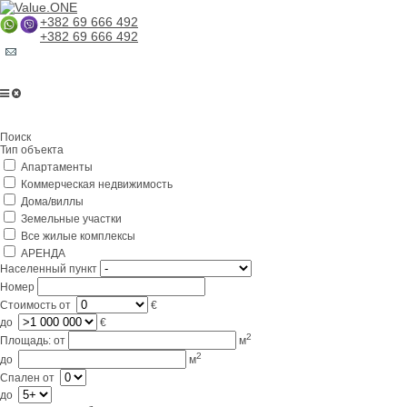
+382 69 666 492
+382 69 666 492
Главная
Поиск
О компании
Тип объекта
Апартаменты
Услуги
Коммерческая недвижимость
Бизнес в Черногории
Дома/виллы
Земельные участки
Партнерам
Все жилые комплексы
АРЕНДА
Lifestyle
Населенный пункт
Номер
Контакты
Стоимость
от
€
до
€
2
Площадь:
от
м
2
до
м
Спален
от
до