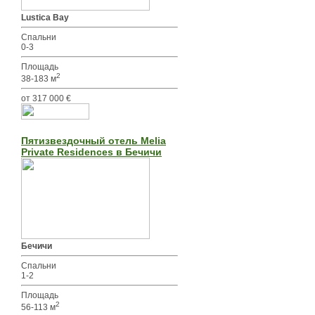
Lustica Bay
Спальни
0-3
Площадь
2
38-183 м
от 317 000 €
Пятизвездочный отель Melia
Private Residences в Бечичи
Бечичи
Спальни
1-2
Площадь
2
56-113 м