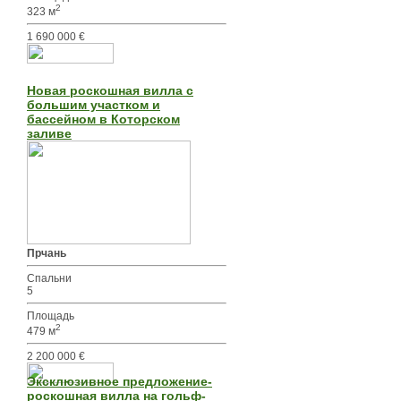
2
323 м
1 690 000 €
Новая роскошная вилла с
большим участком и
бассейном в Которском
заливе
Прчань
Спальни
5
Площадь
2
479 м
2 200 000 €
Эксклюзивное предложение-
роскошная вилла на гольф-