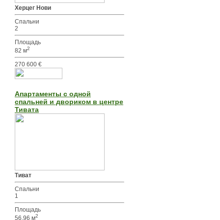
Херцег Нови
Спальни
2
Площадь
2
82 м
270 600 €
Апартаменты с одной
спальней и двориком в центре
Тивата
Тиват
Спальни
1
Площадь
2
56.96 м