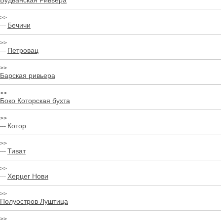
Будванская Ривьера
>>
Бечичи
---
>>
Петровац
---
>>
Барская ривьера
>>
Боко Которская бухта
>>
Котор
---
>>
Тиват
---
>>
Херцег Нови
---
>>
Полуостров Луштица
>>