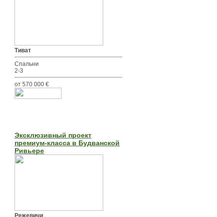
Тиват
Спальни
2-3
от 570 000 €
Эксклюзивный проект
премиум-класса в Будванской
Ривьере
Режевичи