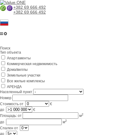
+382 69 666 492
+382 69 666 492
Главная
Поиск
О компании
Тип объекта
Апартаменты
Услуги
Коммерческая недвижимость
Бизнес в Черногории
Дома/виллы
Земельные участки
Партнерам
Все жилые комплексы
АРЕНДА
Lifestyle
Населенный пункт
Номер
Контакты
Стоимость
от
€
до
€
2
Площадь:
от
м
2
до
м
Спален
от
до