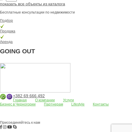
показать все объекты из каталога
Бесплатные консультации по недвижимости
Подбор
Продажа
Аренда
GOING OUT
+382 69 666 492
Главная
О компании
Услуги
Бизнес в Черногории
Партнерам
Lifestyle
Контакты
Апартаменты
Земельные участки
Дома/виллы
АРЕНДА
Жилые
комплексы
Бар
Боко-Которская бухта
Будва
Коммерческая
недвижимость
Присоединяйтесь к нам