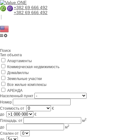
+382 69 666 492
+382 69 666 492
Главная
Поиск
О компании
Тип объекта
Апартаменты
Услуги
Коммерческая недвижимость
Бизнес в Черногории
Дома/виллы
Земельные участки
Партнерам
Все жилые комплексы
АРЕНДА
Lifestyle
Населенный пункт
Номер
Контакты
Стоимость
от
€
до
€
2
Площадь:
от
м
2
до
м
Спален
от
до