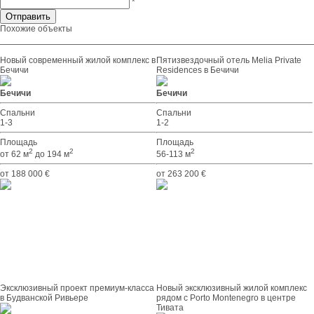
*
Похожие объекты
Новый современный жилой комплекс в
Пятизвездочный отель Melia Private
Бечичи
Residences в Бечичи
Бечичи
Бечичи
Спальни
Спальни
1-3
1-2
Площадь
Площадь
2
2
2
от 62 м
до 194 м
56-113 м
от 188 000 €
от 263 200 €
Эксклюзивный проект премиум-класса
Новый эксклюзивный жилой комплекс
в Будванской Ривьере
рядом с Porto Montenegro в центре
Тивата