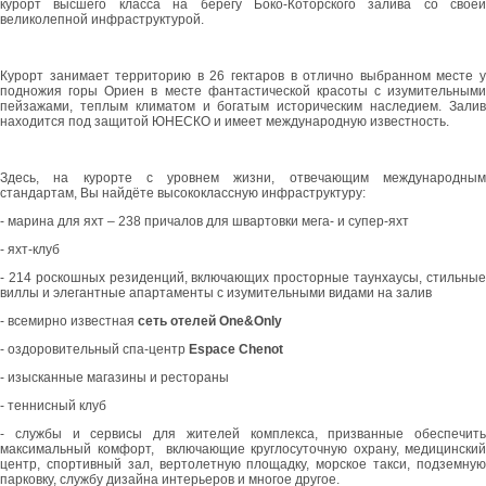
курорт высшего класса на берегу Боко-Которского залива со своей
великолепной инфраструктурой.
Курорт занимает территорию в 26 гектаров в отлично выбранном месте у
подножия горы Ориен в месте фантастической красоты с изумительными
пейзажами, теплым климатом и богатым историческим наследием. Залив
находится под защитой ЮНЕСКО и имеет международную известность.
Здесь, на курорте с уровнем жизни, отвечающим международным
стандартам, Вы найдёте высококлассную инфраструктуру:
- марина для яхт – 238 причалов для швартовки мега- и супер-яхт
- яхт-клуб
- 214 роскошных резиденций, включающих просторные таунхаусы, стильные
виллы и элегантные апартаменты с изумительными видами на залив
- всемирно известная
сеть отелей One&Only
- оздоровительный спа-центр
Espace Chenot
- изысканные магазины и рестораны
- теннисный клуб
- службы и сервисы для жителей комплекса, призванные обеспечить
максимальный комфорт, включающие круглосуточную охрану, медицинский
центр, спортивный зал, вертолетную площадку, морское такси, подземную
парковку, службу дизайна интерьеров и многое другое.