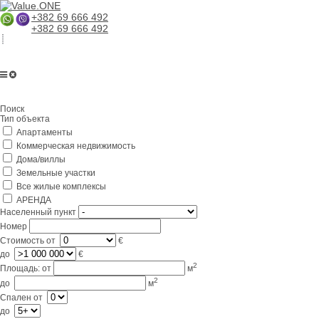
+382 69 666 492
+382 69 666 492
Главная
Поиск
О компании
Тип объекта
Апартаменты
Услуги
Коммерческая недвижимость
Бизнес в Черногории
Дома/виллы
Земельные участки
Партнерам
Все жилые комплексы
АРЕНДА
Lifestyle
Населенный пункт
Номер
Контакты
Стоимость
от
€
до
€
2
Площадь:
от
м
2
до
м
Спален
от
до