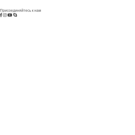
комплексы
Бар
Боко-Которская бухта
Будва
Коммерческая
недвижимость
Присоединяйтесь к нам