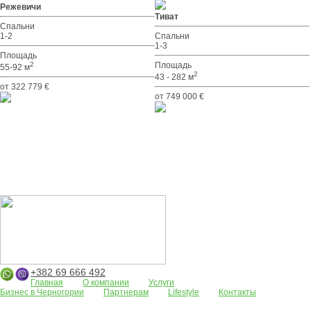
Режевичи
Тиват
Спальни
1-2
Спальни
1-3
Площадь
2
Площадь
55-92 м
2
43 - 282 м
от 322 779 €
от 749 000 €
+382 69 666 492
Главная
О компании
Услуги
Бизнес в Черногории
Партнерам
Lifestyle
Контакты
Апартаменты
Земельные участки
Дома/виллы
АРЕНДА
Жилые