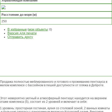
Управляющая компания
Расстояние до моря (м)
250
В избранные
мои объекты
(
:
0
)
Версия для печати
Отправить другу
ЗАДАТЬ
ВОПРОС
ОСТАВИТЬ
ЗАЯВКУ
Продажа полностью меблированного и готового к проживанию пентхауса в
жилом комплексе с бассейном в пешей доступности от пляжа в Доброте.
Этот невероятно уютный и атмосферный пентхаус находится на верхнем
этаже комплекса (5), состоит из 2 уровней и включает в себя:
1 уровень: просторная гостиная, кухня со столовой зоной, 2 ванных комнаты
и большую террасу с панорамным видом на Которский залив. Винтовая