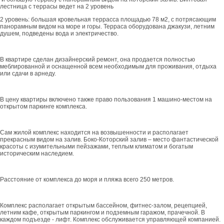
лестница с террасы ведет на 2 уровень
2 уровень: большая кровельная террасса площадью 78 м2, с потрясающим
панорамным видом на море и горы. Терраса оборудована джакузи, летним
душем, подведены вода и электричество.
В квартире сделан дизайнерский ремонт, она продается полностью
меблированной и оснащенной всем необходимым для проживания, отдыха
или сдачи в арнеду.
В цену квартиры включено также право пользования 1 машино-местом на
открытом паркинге комплекса.
Сам жилой комплекс находится на возвышенности и располагает
прекрасным видом на залив. Боко-Которский залив – место фантастической
красоты с изумительными пейзажами, теплым климатом и богатым
историческим наследием.
Расстояние от комплекса до моря и пляжа всего 250 метров.
Комплекс располагает открытым бассейном, фитнес-залом, рецепцией,
летним кафе, открытым паркингом и подземным гаражом, прачечной. В
каждом подъезде - лифт. Комплекс обслуживается управляющей компанией.