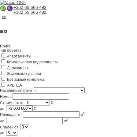
+382 69 666 492
+382 69 666 492
Главная
Поиск
О компании
Тип объекта
Апартаменты
Услуги
Коммерческая недвижимость
Бизнес в Черногории
Дома/виллы
Земельные участки
Партнерам
Все жилые комплексы
АРЕНДА
Lifestyle
Населенный пункт
Номер
Контакты
Стоимость
от
€
до
€
2
Площадь:
от
м
2
до
м
Спален
от
до