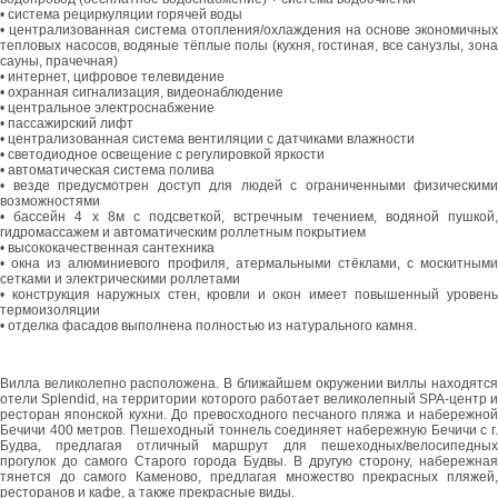
• система рециркуляции горячей воды
• централизованная система отопления/охлаждения на основе экономичных
тепловых насосов, водяные тёплые полы (кухня, гостиная, все санузлы, зона
сауны, прачечная)
• интернет, цифровое телевидение
• охранная сигнализация, видеонаблюдение
• центральное электроснабжение
• пассажирский лифт
• централизованная система вентиляции с датчиками влажности
• светодиодное освещение с регулировкой яркости
• автоматическая система полива
• везде предусмотрен доступ для людей с ограниченными физическими
возможностями
• бассейн 4 х 8м с подсветкой, встречным течением, водяной пушкой,
гидромассажем и автоматическим роллетным покрытием
• высококачественная сантехника
• окна из алюминиевого профиля, атермальными стёклами, с москитными
сетками и электрическими роллетами
• конструкция наружных стен, кровли и окон имеет повышенный уровень
термоизоляции
• отделка фасадов выполнена полностью из натурального камня.
Вилла великолепно расположена. В ближайшем окружении виллы находятся
отели Splendid, на территории которого работает великолепный SPA-центр и
ресторан японской кухни. До превосходного песчаного пляжа и набережной
Бечичи 400 метров. Пешеходный тоннель соединяет набережную Бечичи с г.
Будва, предлагая отличный маршрут для пешеходных/велосипедных
прогулок до самого Старого города Будвы. В другую сторону, набережная
тянется до самого Каменово, предлагая множество прекрасных пляжей,
ресторанов и кафе, а также прекрасные виды.