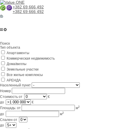
+382 69 666 492
+382 69 666 492
Главная
Поиск
О компании
Тип объекта
Апартаменты
Услуги
Коммерческая недвижимость
Бизнес в Черногории
Дома/виллы
Земельные участки
Партнерам
Все жилые комплексы
АРЕНДА
Lifestyle
Населенный пункт
Номер
Контакты
Стоимость
от
€
до
€
2
Площадь:
от
м
2
до
м
Спален
от
до