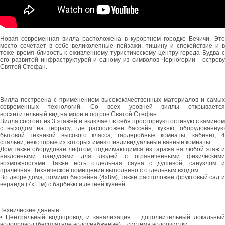
Новая современная вилла расположена в курортном городке Бечичи. Это
место сочетает в себе великолепные пейзажи, тишину и спокойствие и в
тоже время близость к оживленному туристическому центру города Будва с
его развитой инфраструктурой и одному из символов Черногории - острову
Святой Стефан.
Вилла построена с применением высококачественных материалов и самых
современных технологий. Со всех уровней виллы открывается
восхитительный вид на море и остров Святой Стефан.
Вилла состоит из 3 этажей и включает в себя просторную гостиную с камином
с выходом на террасу, где расположен бассейн, кухню, оборудованную
бытовой техникой высокого класса, гардеробные комнаты, кабинет, 4
спальни, некоторые из которых имеют индивидуальные ванные комнаты.
Дом также оборудован лифтом, поднимающимся из гаража на любой этаж и
наклонными пандусами для людей с ограниченными физическими
возможностями. Также есть отдельная сауна с душевой, санузлом и
прачечная. Техническое помещение выполнено с отдельным входом.
Во дворе дома, помимо бассейна (4х8м), также расположен фруктовый сад и
веранда (7х11м) с барбекю и летней кухней.
Технические данные:
• Центральный водопровод и канализация + дополнительный локальный
водопровод (бесплатное водоснабжение) + система водоочистки