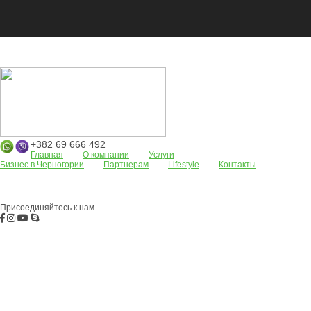
+382 69 666 492
Главная
О компании
Услуги
Бизнес в Черногории
Партнерам
Lifestyle
Контакты
Апартаменты
Земельные участки
Дома/виллы
АРЕНДА
Жилые
комплексы
Бар
Боко-Которская бухта
Будва
Коммерческая
недвижимость
Присоединяйтесь к нам