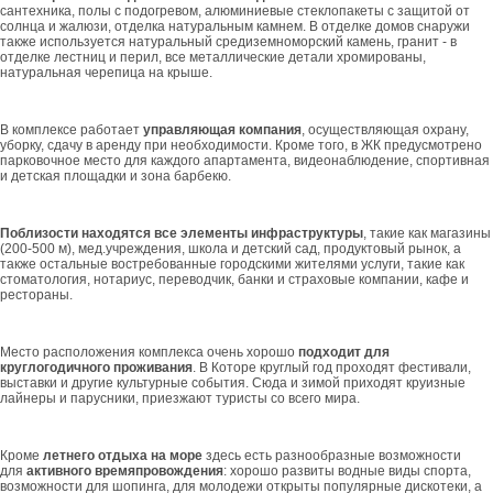
сантехника, полы с подогревом, алюминиевые стеклопакеты с защитой от
солнца и жалюзи, отделка натуральным камнем. В отделке домов снаружи
также используется натуральный средиземноморский камень, гранит - в
отделке лестниц и перил, все металлические детали хромированы,
натуральная черепица на крыше.
В комплексе работает
управляющая компания
, осуществляющая охрану,
уборку, сдачу в аренду при необходимости. Кроме того, в ЖК предусмотрено
парковочное место для каждого апартамента, видеонаблюдение, спортивная
и детская площадки и зона барбекю.
Поблизости находятся все элементы инфраструктуры
, такие как магазины
(200-500 м), мед.учреждения, школа и детский сад, продуктовый рынок, а
также остальные востребованные городскими жителями услуги, такие как
стоматология, нотариус, переводчик, банки и страховые компании, кафе и
рестораны.
Место расположения комплекса очень хорошо
подходит для
круглогодичного проживания
. В Которе круглый год проходят фестивали,
выставки и другие культурные события. Сюда и зимой приходят круизные
лайнеры и парусники, приезжают туристы со всего мира.
Кроме
летнего отдыха на море
здесь есть разнообразные возможности
для
активного времяпровождения
: хорошо развиты водные виды спорта,
возможности для шопинга, для молодежи открыты популярные дискотеки, а