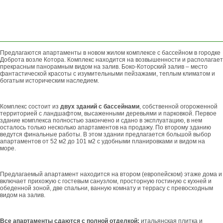
ОСТАВИТЬ
ЗАЯВКУ
Предлагаются апартаменты в новом жилом комплексе с бассейном в городке
Доброта возле Котора. Комплекс находится на возвышенности и располагает
прекрасным панорамным видом на залив. Боко-Которский залив – место
фантастической красоты с изумительными пейзажами, теплым климатом и
богатым историческим наследием.
Комплекс состоит из
двух зданий с бассейнами
, собственной огороженной
территорией с ландшафтом, высаженными деревьями и парковкой. Первое
здание комплекса полностью закончено и сдано в эксплуатацию, в нем
осталось только несколько апартаментов на продажу. По второму зданию
ведутся финальные работы. В этом здании предлагается большой выбор
апартаментов от 52 м2 до 101 м2 с удобными планировками и видом на
море.
Предлагаемый апартамент находится на втором (европейском) этаже дома и
включает прихожую с гостевым санузлом, просторную гостиную с кухней и
обеденной зоной, две спальни, ванную комнату и террасу с превосходным
видом на залив.
Все апартаменты сдаются с полной отделкой:
итальянская плитка и