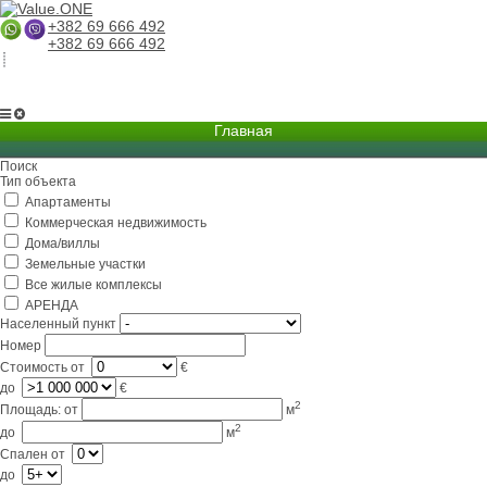
+382 69 666 492
+382 69 666 492
Главная
Поиск
О компании
Тип объекта
Апартаменты
Услуги
Коммерческая недвижимость
Бизнес в Черногории
Дома/виллы
Земельные участки
Партнерам
Все жилые комплексы
АРЕНДА
Lifestyle
Населенный пункт
Номер
Контакты
Стоимость
от
€
до
€
2
Площадь:
от
м
2
до
м
Спален
от
до