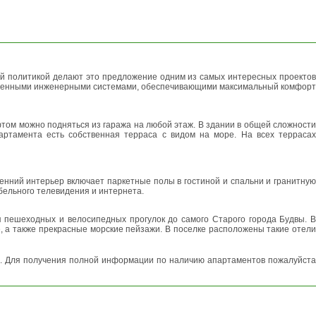
ЗАЯВКУ
ой политикой делают это предложение одним из самых интересных проектов
временными инженерными системами, обеспечивающими максимальный комфорт
фтом можно подняться из гаража на любой этаж. В здании в общей сложности
ртамента есть собственная терраса с видом на море. На всех террасах
енний интерьер включает паркетные полы в гостиной и спальни и гранитную
бельного телевидения и интернета.
 пешеходных и велосипедных прогулок до самого Старого города Будвы. В
 а также прекрасные морские пейзажи. В поселке расположены такие отели
. Для получения полной информации по наличию апартаментов пожалуйста