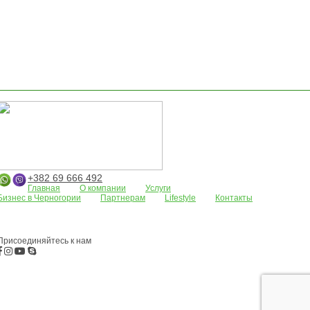
+382 69 666 492
Главная
О компании
Услуги
Бизнес в Черногории
Партнерам
Lifestyle
Контакты
Апартаменты
Земельные участки
Дома/виллы
АРЕНДА
Жилые
комплексы
Бар
Боко-Которская бухта
Будва
Коммерческая
недвижимость
Присоединяйтесь к нам