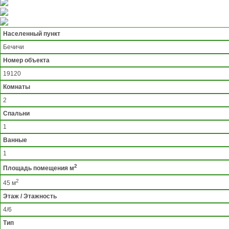
Населенный пункт
Бечичи
Номер объекта
19120
Комнаты
2
Спальни
1
Ванные
1
2
Площадь помещения м
2
45 м
Этаж / Этажность
4/6
Тип