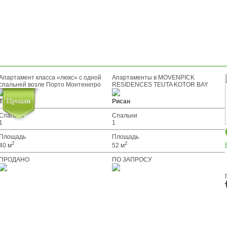
Апартамент класса «люкс» с одной
Апартаменты в MOVENPICK
спальней возле Порто Монтенегро
RESIDENCES TEUTA KOTOR BAY
Тиват
Рисан
Спальни
Спальни
1
1
Площадь
Площадь
2
2
40 м
52 м
ПРОДАНО
ПО ЗАПРОСУ