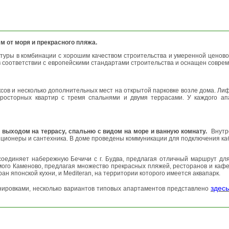
 м от моря и прекрасного пляжа.
ктуры в комбинации с хорошим качеством строительства и умеренной ценов
в в соответствии с европейскими стандартами строительства и оснащен со
ксов и несколько дополнительных мест на открытой парковке возле дома. Ли
осторных квартир с тремя спальнями и двумя террасами. У каждого апа
и выходом на террасу, спальню с видом на море и ванную комнату.
Внутр
иционеры и сантехника. В доме проведены коммуникации для подключения ка
оединяет набережную Бечичи с г. Будва, предлагая отличный маршрут для
го Каменово, предлагая множество прекрасных пляжей, ресторанов и кафе,
ан японской кухни, и Mediteran, на территории которого имеется аквапарк.
здесь
ировками, несколько вариантов типовых апартаментов представлено