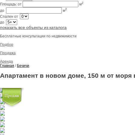
2
Площадь:
от
м
2
до
м
Спален
от
до
показать все объекты из каталога
Бесплатные консультации по недвижимости
Подбор
Продажа
Аренда
Главная
/
Бечичи
Апартамент в новом доме, 150 м от моря 