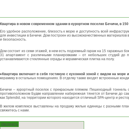
Квартира в новом современном здании в курортном поселке Бечичи, в 150
Его удобное расположение, близость к морю и доступность всей инфрастру
для инвестиции в Бечичи. Дом построен из высококачественных материало
и безопасность.
Дом состоит из семи этажей, в нем есть подземный гараж на 15 гаражных бо
31 апартамент с различными планировками – от небольших студий до пр
устанавливаются стеклянные ограды и керамическая плитка на полу.
♦Квартира включает в себя гостиную с кухонной зоной с видом на море 
керамику в остальных помещениях. В отделку также входят встроенные конд
Бечичи – курортный поселок с прекрасным пляжем. Пешеходный тоннель с
противоположном Будве направлении набережная тянется от Бечичи до само
как Splendid, на территории которого находится отличный SPA-центр и рестор
В жилом комплексе выставлены на продажу жилые единицы с разными план
свяжитесь с нами.
Увеличить