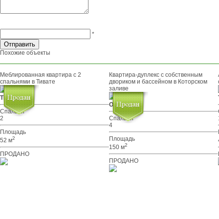
*
Похожие объекты
Меблированная квартира с 2
Квартира-дуплекс с собственным
спальнями в Тивате
двориком и бассейном в Которском
заливе
Тиват
Ораховац
Спальни
2
Спальни
4
Площадь
2
Площадь
52 м
2
150 м
ПРОДАНО
ПРОДАНО