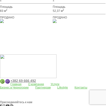
2
2
Площадь
Площадь
2
2
83 м
52,37 м
ПРОДАНО
ПРОДАНО
+382 69 666 492
Главная
О компании
Услуги
Бизнес в Черногории
Партнерам
Lifestyle
Контакты
Апартаменты
Земельные участки
Дома/виллы
АРЕНДА
Жилые
комплексы
Бар
Боко-Которская бухта
Будва
Коммерческая
недвижимость
Присоединяйтесь к нам