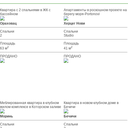
Квартира с 2 спальнями в ЖК с
Апартаменты в роскошном проекте на
бассейном
берегу моря-Portonovi
Ораховац
Херцег Нови
Спальни
Спальни
2
Studio
Площадь
Площадь
2
2
63 м
41 м
ПРОДАНО
ПРОДАНО
Меблированная квартира в клубном
Квартира в новом клубном доме в
жилом комплексе в Которском заливе
Бечичи
Моринь
Бечичи
Спальни
Спальни