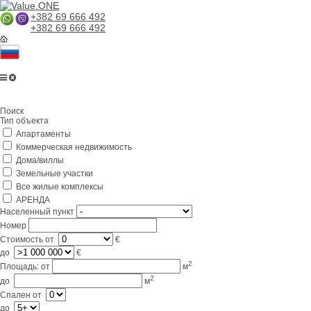
+382 69 666 492
+382 69 666 492
Главная
Поиск
О компании
Тип объекта
Апартаменты
Услуги
Коммерческая недвижимость
Бизнес в Черногории
Дома/виллы
Земельные участки
Партнерам
Все жилые комплексы
АРЕНДА
Lifestyle
Населенный пункт
Номер
Контакты
Стоимость
от
€
до
€
2
Площадь:
от
м
2
до
м
Спален
от
до