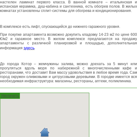
настелен ламинат первого класса. В ванной комнате – итальянская и
испанская керамика, душ-кабина и сантехника, есть обогрев полов. В жилых
комнатах установлены сплит-системы для обогрева и кондиционирования.
В комплексе есть лифт, спускающийся до нижнего гаражного уровня.
При покупке апартамента возможно докупить кладовку 14-23 м2 по цене 600
€/м2 и гаражное место. В жилом комплексе предлагаются на продажу
апартаменты с различной планировкой и площадью, дополнительная
здесь
информация
До города Котор – жемчужины залива, можно доехать за 5 минут или
прогуляться вдоль моря по набережной с многочисленными кафе и
ресторанами, что доставит Вам массу удовольствия в любое время года. Сам
город окружен оливковыми и цитрусовыми деревьями. В городке имеется вся
необходимая инфраструктура: магазины, рестораны, аптеки, поликлиника.
Увеличить