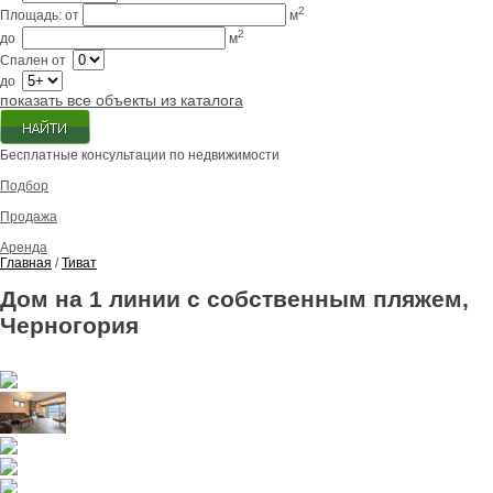
2
Площадь:
от
м
2
до
м
Спален
от
до
показать все объекты из каталога
Бесплатные консультации по недвижимости
Подбор
Продажа
Аренда
Главная
/
Тиват
Дом на 1 линии с собственным пляжем,
Черногория