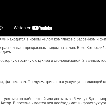
нями находится в новом жилом комплексе с бассейном и фит
и располагает прекрасным видом на залив. Боко-Которский
ледием.
осторную гостиную
с кухней и
столов
ой
зон
ой
, 2 ванные, го
ая, фитнес- зал. Предусматриваются услуги управляющей к
огуляться по набережной или доехать за 5 минут. Вдоль м
 Котор. В поселке имеется вся необходимая инфраструктура