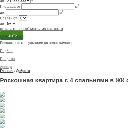
до
€
2
Площадь:
от
м
2
до
м
Спален
от
до
показать все объекты из каталога
Бесплатные консультации по недвижимости
Подбор
Продажа
Аренда
Главная
/
Доброта
Роскошная квартира с 4 спальнями в ЖК 