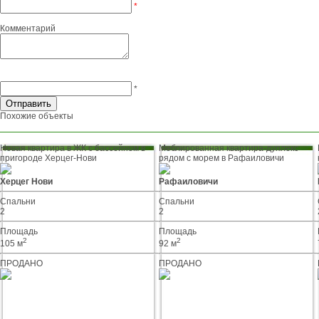
*
Комментарий
*
Похожие объекты
Новая квартира в ЖК с бассейном в
Меблированная квартира-дуплекс
пригороде Херцег-Нови
рядом с морем в Рафаиловичи
Херцег Нови
Рафаиловичи
Спальни
Спальни
2
2
Площадь
Площадь
2
2
105 м
92 м
ПРОДАНО
ПРОДАНО