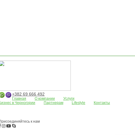
+382 69 666 492
Главная
О компании
Услуги
Бизнес в Черногории
Партнерам
Lifestyle
Контакты
Апартаменты
Земельные участки
Дома/виллы
АРЕНДА
Жилые
комплексы
Бар
Боко-Которская бухта
Будва
Коммерческая
недвижимость
Присоединяйтесь к нам