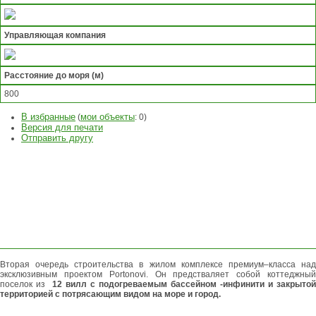
Управляющая компания
Расстояние до моря (м)
800
В избранные
мои объекты
(
:
0
)
Версия для печати
Отправить другу
ЗАДАТЬ
ВОПРОС
ОСТАВИТЬ
ЗАЯВКУ
Вторая очередь строительства в жилом комплексе премиум–класса над
эксклюзивным проектом Portonovi. Он предстваляет собой коттеджный
поселок из
12 вилл с подогреваемым бассейном -инфинити и закрытой
территорией с потрясающим видом на море и город.