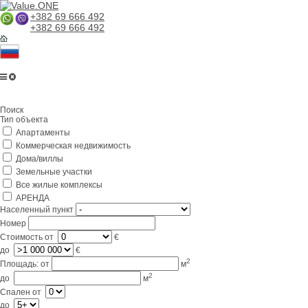
+382 69 666 492
+382 69 666 492
Главная
Поиск
О компании
Тип объекта
Апартаменты
Услуги
Коммерческая недвижимость
Бизнес в Черногории
Дома/виллы
Земельные участки
Партнерам
Все жилые комплексы
АРЕНДА
Lifestyle
Населенный пункт
Номер
Контакты
Стоимость
от
€
до
€
2
Площадь:
от
м
2
до
м
Спален
от
до