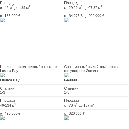
Площадь
Площадь
2
2
2
2
от 42 м
до 135 м
от 29.50 м
до 67.87 м
от 165 000 €
от 84 075 € до 202 000 €
Horizon — эксклюзивный квартал в
Современный жилой комплекс на
Luštica Bay
полуострове Завала
Lustica Bay
Бечичи
Спальни
Спальни
1-3
1-3
Площадь
Площадь
2
2
2
40-134 м
от 78 м
до 137 м
от 425 000 €
от 320 000 €