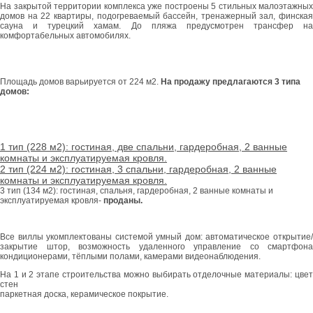
На закрытой территории комплекса уже построены 5 стильных малоэтажных
домов на 22 квартиры, подогреваемый бассейн, тренажерный зал, финская
сауна и турецкий хамам. До пляжа предусмотрен трансфер на
комфортабельных автомобилях.
Площадь домов варьируется от 224 м2.
На продажу предлагаются 3 типа
домов:
1 тип (228 м2): гостиная, две спальни, гардеробная, 2 ванные
комнаты и эксплуатируемая кровля.
2 тип (224 м2): гостиная, 3 спальни, гардеробная, 2 ванные
комнаты и эксплуатируемая кровля.
3 тип (134 м2): гостиная, спальня, гардеробная, 2 ванные комнаты и
эксплуатируемая кровля-
проданы.
Все виллы укомплектованы системой умный дом: автоматическое открытие/
закрытие штор, возможность удаленного управление со смартфона
кондиционерами, тёплыми полами, камерами видеонаблюдения.
На 1 и 2 этапе строительства можно выбирать отделочные материалы: цвет
стен
паркетная доска, керамическое покрытие.