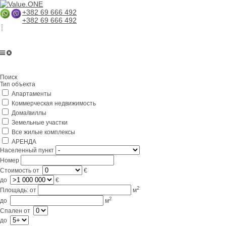
+382 69 666 492
+382 69 666 492
Главная
Поиск
О компании
Тип объекта
Апартаменты
Услуги
Коммерческая недвижимость
Бизнес в Черногории
Дома/виллы
Земельные участки
Партнерам
Все жилые комплексы
АРЕНДА
Lifestyle
Населенный пункт
Номер
Контакты
Стоимость
от
€
до
€
2
Площадь:
от
м
2
до
м
Спален
от
до