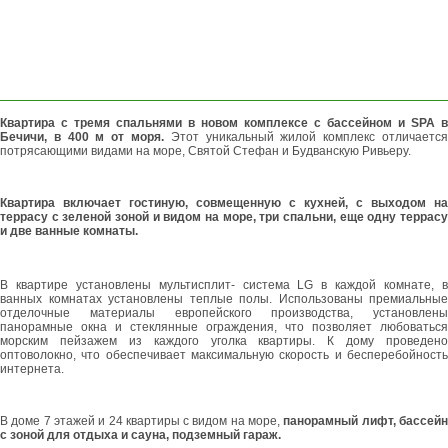
ВОПРОС
ОСТАВИТЬ
ЗАЯВКУ
Квартира с тремя спальнями в новом комплексе с бассейном и SPA в
Бечичи, в 400 м от моря.
Этот уникальный жилой комплекс отличаетс
потрясающими видами на море, Святой Стефан и Будванскую Ривьеру.
Квартира включает гостиную, совмещенную с кухней, с выходом на
террасу с зеленой зоной и видом на море, три спальни, еще одну террасу
и две ванные комнаты.
В квартире установлены мультисплит- система LG в каждой комнате, в
ванных комнатах установлены теплые полы. Использованы премиальные
отделочные материалы европейского производства, установлены
панорамные окна и стеклянные ограждения, что позволяет любоваться
морским пейзажем из каждого уголка квартиры. К дому проведено
оптоволокно, что обеспечивает максимальную скорость и бесперебойность
интернета.
В доме 7 этажей и 24 квартиры с видом на море,
панорамный лифт, бассей
с зоной для отдыха и сауна, подземный гараж.