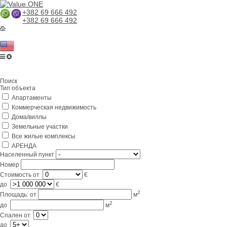
+382 69 666 492
+382 69 666 492
Поиск
Тип объекта
Апартаменты
Коммерческая недвижимость
Дома/виллы
Земельные участки
Все жилые комплексы
АРЕНДА
Населенный пункт
Номер
Стоимость
от
€
до
€
2
Площадь:
от
м
2
до
м
Спален
от
до