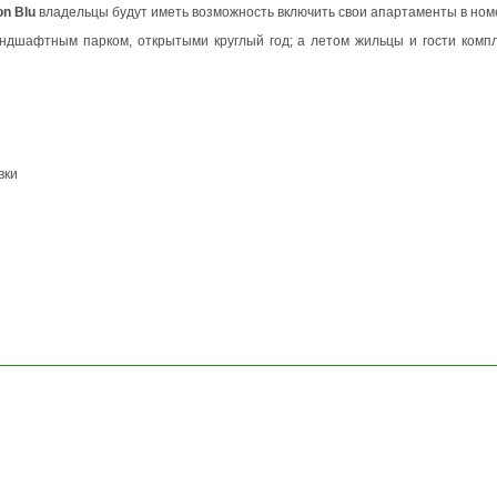
on Blu
владельцы будут иметь возможность включить свои апартаменты в ном
андшафтным парком, открытыми круглый год; а летом жильцы и гости комп
вки