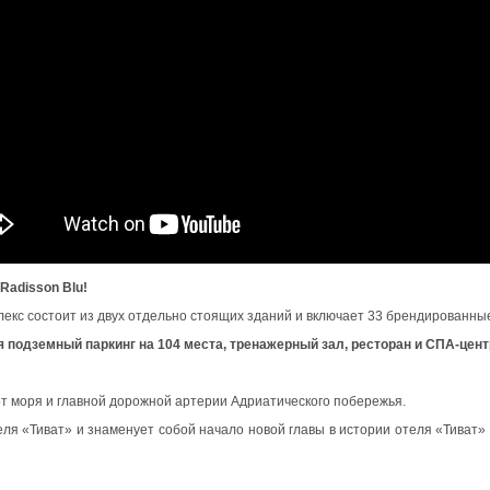
Radisson Blu!
екс состоит из двух отдельно стоящих зданий и включает 33 брендированны
 подземный паркинг на 104 места, тренажерный зал, ресторан и СПА-цент
от моря и главной дорожной артерии Адриатического побережья.
я «Тиват» и знаменует собой начало новой главы в истории отеля «Тиват» 7