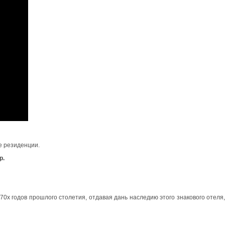
е резиденции.
р.
0х годов прошлого столетия, отдавая дань наследию этого знакового отеля,