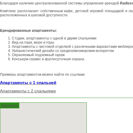
Благодаря наличию централизованной системы управления арендой
Radiss
Комплекс располагает собственным кафе, детской игровой площадкой и л
расположенных в шаговой доступности.
Брендированные апартаменты:
Студии, апартаменты с одной и двумя спальнями
Вид на парк, море и горы
Апартаменты с чистовой отделкой с различными вариантами меблиро
Урбанистический дизайн со средиземноморским колоритом
Охраняемый подземный гараж
Консьерж-сервис и круглосуточная охрана.
Примеры апартаментов можно найти по ссылкам:
Апартаменты с 1 спальней
Апартаменты с 2 спальнями
Увеличить