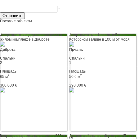
*
Похожие объекты
Апартаменты с двумя спальнями в
Апартаменты с 1 спальней в
жилом комплексе в Доброте
Которском заливе в 100 м от моря
Доброта
Прчань
Спальни
Спальни
2
1
Площадь
Площадь
2
2
65 м
50.6 м
300 000 €
290 000 €
Квартира с тремя спальнями в 300 м
Дуплекс с 1 спальней у моря в Тивате