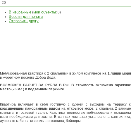
20
В избранные
мои объекты
(
:
0
)
Версия для печати
Отправить другу
ЗАДАТЬ
ВОПРОС
ОСТАВИТЬ
ЗАЯВКУ
Меблированная квартира с 2 спальнями в жилом комплексе
на 1 линии мор
в курортном поселке Добра Вода.
ВОЗМОЖЕН РАСЧЕТ ЗА РУБЛИ В РФ! В стоимость включено гаражное
место (26 м2.) в подземном паркинге.
Квартира включает в себя гостиную с кухней с выходом на террасу
с
красивейшим панорамным видом на открытое море
, 2 спальни, 2 ванны
комнаты и гостевой туалет. Квартира полностью меблирована и оснащена
всем необходимым для жизни. В ванных комнатах установлена сантехника,
душевые кабины, стиральная машина, бойлеры.