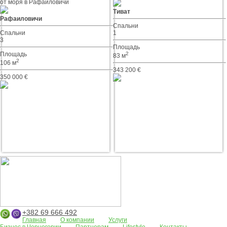
от моря в Рафаиловичи
Тиват
Рафаиловичи
Спальни
Спальни
1
3
Площадь
Площадь
2
83 м
2
106 м
343 200 €
350 000 €
+382 69 666 492
Главная
О компании
Услуги
Бизнес в Черногории
Партнерам
Lifestyle
Контакты