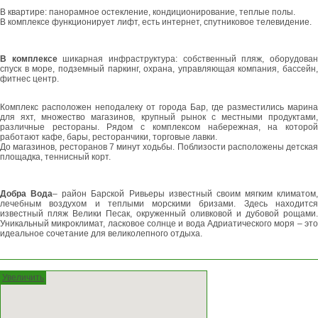
В квартире: панорамное остекление, кондиционирование, теплые полы.
В комплексе функционирует лифт, есть интернет, спутниковое телевидение.
В комплексе
шикарная инфраструктура: собственный пляж, оборудова
спуск в море, подземный паркинг, охрана, управляющая компания, бассейн,
фитнес центр.
Комплекс расположен неподалеку от города Бар, где разместились марина
для яхт, множество магазинов, крупный рынок с местными продуктами,
различные рестораны. Рядом с комплексом набережная, на которой
работают кафе, бары, ресторанчики, торговые лавки.
До магазинов, ресторанов 7 минут ходьбы. Поблизости расположены детская
площадка, теннисный корт.
Добра Вода
– район Барской Ривьеры известный своим мягким климатом,
лечебным воздухом и теплыми морскими бризами. Здесь находится
известный пляж Велики Песак, окруженный оливковой и дубовой рощами.
Уникальный микроклимат, ласковое солнце и вода Адриатического моря – это
идеальное сочетание для великолепного отдыха.
Увеличить