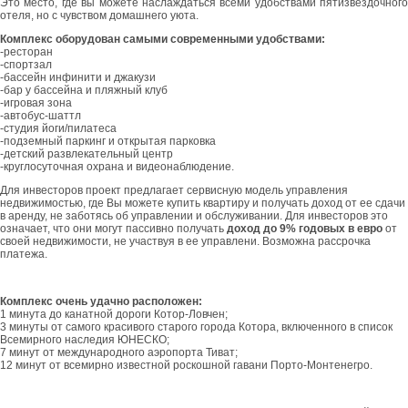
Это место, где вы можете наслаждаться всеми удобствами пятизвездочного
отеля, но с чувством домашнего уюта.
Комплекс оборудован самыми современными удобствами:
-ресторан
-спортзал
-бассейн инфинити и джакузи
-бар у бассейна и пляжный клуб
-игровая зона
-автобус-шаттл
-студия йоги/пилатеса
-подземный паркинг и открытая парковка
-детский развлекательный центр
-круглосуточная охрана и видеонаблюдение.
Для инвесторов проект предлагает сервисную модель управления
недвижимостью, где Вы можете купить квартиру и получать доход от ее сдачи
в аренду, не заботясь об управлении и обслуживании. Для инвесторов это
означает, что они могут пассивно получать
доход до 9% годовых в евро
от
своей недвижимости, не участвуя в ее управлени. Возможна рассрочка
платежа.
Комплекс очень удачно расположен:
1 минута до канатной дороги Котор-Ловчен;
3 минуты от самого красивого старого города Котора, включенного в список
Всемирного наследия ЮНЕСКО;
7 минут от международного аэропорта Тиват;
12 минут от всемирно известной роскошной гавани Порто-Монтенегро.