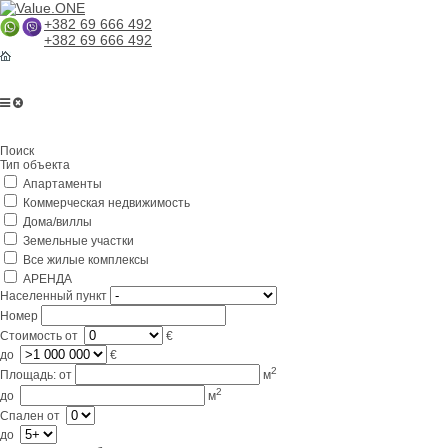
+382 69 666 492
+382 69 666 492
Главная
Поиск
О компании
Тип объекта
Апартаменты
Услуги
Коммерческая недвижимость
Бизнес в Черногории
Дома/виллы
Земельные участки
Партнерам
Все жилые комплексы
АРЕНДА
Lifestyle
Населенный пункт
Номер
Контакты
Стоимость
от
€
до
€
2
Площадь:
от
м
2
до
м
Спален
от
до