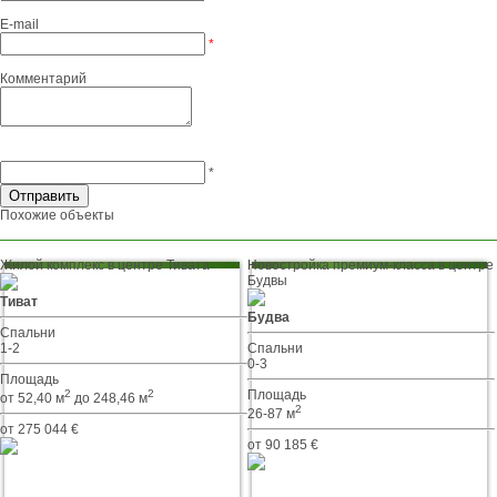
E-mail
*
Комментарий
*
Похожие объекты
Жилой комплекс в центре Тивата
Новостройка премиум-класса в центре
Будвы
Тиват
Будва
Спальни
1-2
Спальни
0-3
Площадь
2
2
Площадь
от 52,40 м
до 248,46 м
2
26-87 м
от 275 044 €
от 90 185 €