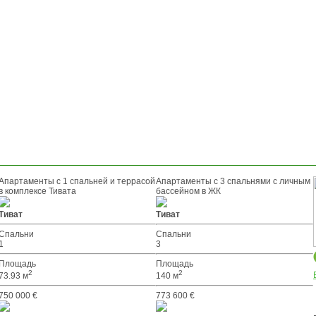
Апартаменты с 1 спальней и террасой
Апартаменты с 3 спальнями с личным
в комплексе Тивата
бассейном в ЖК
Тиват
Тиват
Спальни
Спальни
1
3
Площадь
Площадь
2
2
73.93 м
140 м
750 000 €
773 600 €