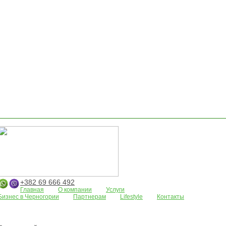
+382 69 666 492
Главная
О компании
Услуги
Бизнес в Черногории
Партнерам
Lifestyle
Контакты
Апартаменты
Земельные участки
Дома/виллы
АРЕНДА
Жилые
комплексы
Бар
Боко-Которская бухта
Будва
Коммерческая
недвижимость