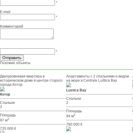
*
E-mail
*
Комментарий
*
Похожие объекты
Двухуровневая квартира в
Апартаменты с 2 спальнями и видом
историческом доме в центре старого
на море в Centrale Luštica Bay
города Котор
Lustica Bay
Котор
Спальни
Спальни
2
3
Площадь
Площадь
2
94 м
2
97 м
760 000 €
735 000 €