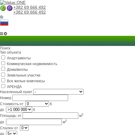
+382 69 666 492
+382 69 666 492
Поиск
Тип объекта
Апартаменты
Коммерческая недвижимость
Дома/виллы
Земельные участки
Все жилые комплексы
АРЕНДА
Населенный пункт
Номер
Стоимость
от
€
до
€
2
Площадь:
от
м
2
до
м
Спален
от
до