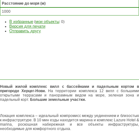
Расстояние до моря (м)
1000
В избранные
мои объекты
(
:
0
)
Версия для печати
Отправить другу
ЗАДАТЬ
ВОПРОС
ОСТАВИТЬ
ЗАЯВКУ
Новый жилой комплекс вилл с бассейнами и падельным кортом в
пригороде Херцег-Нови.
На территории комплекса 12 вилл с большими
открытыми террасами и панорамным видом на море, зеленая зона и
падельный корт.
Большие земельные участки.
Локация комплекса – идеальный компромисс между уединением и близостью
к инфраструктуре. В 10 мин езды находится марина и комплекс Lazure Hotel &
marina, роскошная набережная и все объекты инфраструктуры,
необходимые для комфортного отдыха.