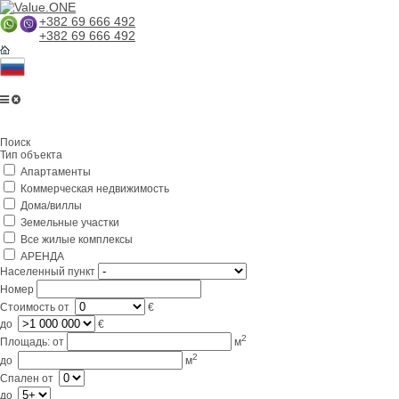
+382 69 666 492
+382 69 666 492
Главная
Поиск
О компании
Тип объекта
Апартаменты
Услуги
Коммерческая недвижимость
Бизнес в Черногории
Дома/виллы
Земельные участки
Партнерам
Все жилые комплексы
АРЕНДА
Lifestyle
Населенный пункт
Номер
Контакты
Стоимость
от
€
до
€
2
Площадь:
от
м
2
до
м
Спален
от
до