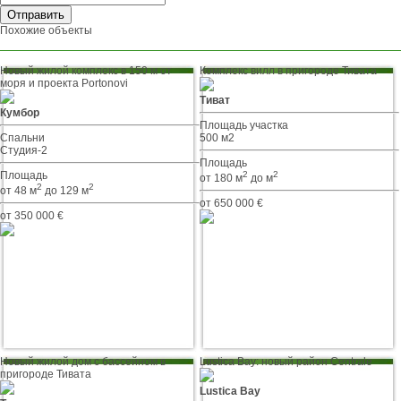
Похожие объекты
Новый жилой комплекс в 150 м от
Комплекс вилл в пригороде Тивата
моря и проекта Portonovi
Тиват
Кумбор
Площадь участка
Спальни
500 м2
Студия-2
Площадь
Площадь
2
2
от 180 м
до м
2
2
от 48 м
до 129 м
от 650 000 €
от 350 000 €
Новый жилой дом с бассейном в
Lustica Bay: новый район Centrale
пригороде Тивата
Lustica Bay