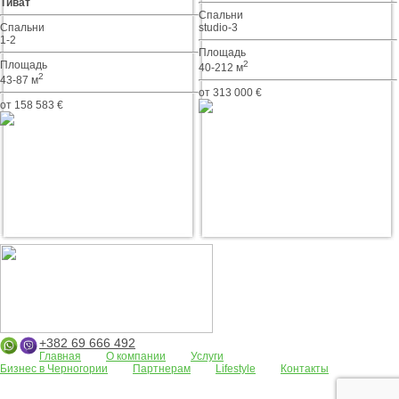
Тиват
Спальни
Спальни
studio-3
1-2
Площадь
Площадь
2
40-212 м
2
43-87 м
от 313 000 €
от 158 583 €
+382 69 666 492
Главная
О компании
Услуги
Бизнес в Черногории
Партнерам
Lifestyle
Контакты
Апартаменты
Земельные участки
Дома/виллы
АРЕНДА
Жилые
комплексы
Бар
Боко-Которская бухта
Будва
Коммерческая