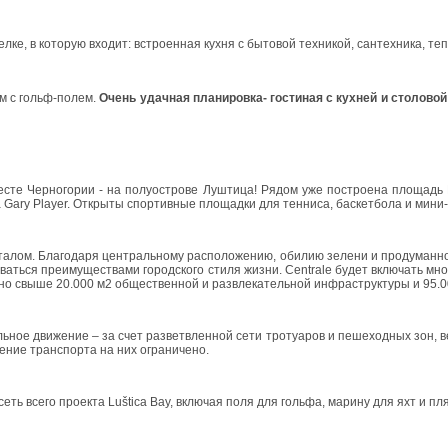
лке, в которую входит: встроенная кухня с бытовой техникой, сантехника, те
м с гольф-полем.
Очень удачная планировка- гостиная с кухней и столовой
есте Черногории - на полуострове Луштица! Рядом уже построена площадь 
 Gary Player. Открыты спортивные площадки для тенниса, баскетбола и мини-
рталом. Благодаря центральному расположению, обилию зелени и продуманн
ваться преимуществами городского стиля жизни. Centrale будет включать мн
ено свыше 20.000 м2 общественной и развлекательной инфраструктуры и 95.
ьное движение – за счет разветвленной сети тротуаров и пешеходных зон, в
ение транспорта на них ограничено.
еть всего проекта Luštica Bay, включая поля для гольфа, марину для яхт и п