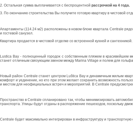
2. Остальная сумма выплачивается с беспроцентной
рассрочкой на 4 года.
3. По окончанию строительства Вы получите готовую квартиру в чистовой отде
Апартаменты (114.24 м2) расположены в новом блоке квартала Centrale рядо
и гостевой санузел.
Квартира продается в чистовой отделке со встроенной кухней и сантехникой.
Lustica Bay - полноценный городок с собственным пляжем в красивейшем м
станет отличным связующим звеном между Marina Village и полем для гольфа
Новый район Centrale станет центром Luštica Bay и динамичным жилым ква
комфорт и уединение, но кто при этом желает сохранить возможность пользо
и местом для неофициальных встреч и мероприятий. В Centrale предусмотр
Пространство в Centrale спланировано так, чтобы минимизировать автомобил
транспорта. Улицы будут отданы в распоряжение пешеходов, поскольку движ
Centrale будет максимально интегрирован в инфраструктуру и транспортную с