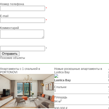
Номер телефона
*
E-mail
*
Комментарий
*
Похожие объекты
Апартаменты с 1 спальней в
Новые роскошные апартаменты в
PORTONOVI
Lustica Bay
Lustica Bay
Спальни
1
Площадь
2
94 м
930 000 €