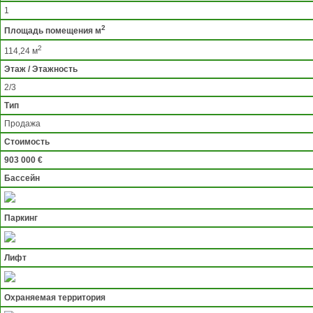
1
2
Площадь помещения м
2
114,24 м
Этаж / Этажность
2/3
Тип
Продажа
Стоимость
903 000 €
Бассейн
Паркинг
Лифт
Охраняемая территория