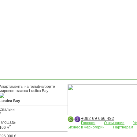
Апартаменты на гольф-курорте
мирового класса Lustica Bay
Lustica Bay
Спальни
2
+382 69 666 492
Площадь
Главная
О компании
Ус
2
Бизнес в Черногории
Партнерам
106 м
Апартаменты
Земельные участки
896 000 €
Будва
Коммерческая недвижимос