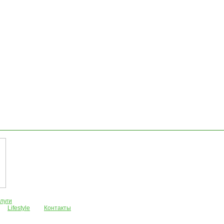
луги
Lifestyle
Контакты
Дома/виллы
АРЕНДА
Жилые комплексы
Бар
Боко-Которская бухта
ть