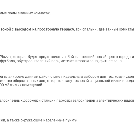
плые полы в ванных комнатах.
 зоной с выходом на просторную террасу,
три спальни, две ванные комнат
Piazza, которая будет представлять собой настоящий новый центр города и
футбола, обустроен зеленый парк, детская игровая зона, фитнес-зона.
ой планировке данный район станет идеальным выбором для тех, кому нужен
ожество общественных зон, которые станут основой социальной жизни города
000 м2 жилых помещений.
елосипедных дорожек и станций парковки велосипедов и электрических видов
ляжи, а также окружающие населенные пункты.