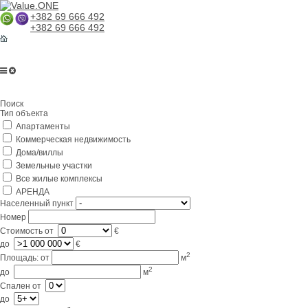
+382 69 666 492
+382 69 666 492
Поиск
Тип объекта
Апартаменты
Коммерческая недвижимость
Дома/виллы
Земельные участки
Все жилые комплексы
АРЕНДА
Населенный пункт
Номер
Стоимость
от
€
до
€
2
Площадь:
от
м
2
до
м
Спален
от
до