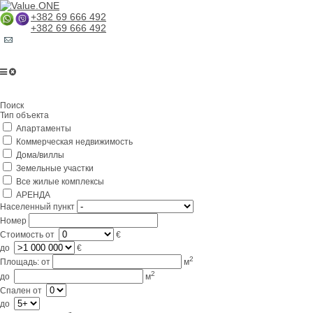
+382 69 666 492
+382 69 666 492
Главная
Поиск
О компании
Тип объекта
Апартаменты
Услуги
Коммерческая недвижимость
Бизнес в Черногории
Дома/виллы
Земельные участки
Партнерам
Все жилые комплексы
АРЕНДА
Lifestyle
Населенный пункт
Номер
Контакты
Стоимость
от
€
до
€
2
Площадь:
от
м
2
до
м
Спален
от
до