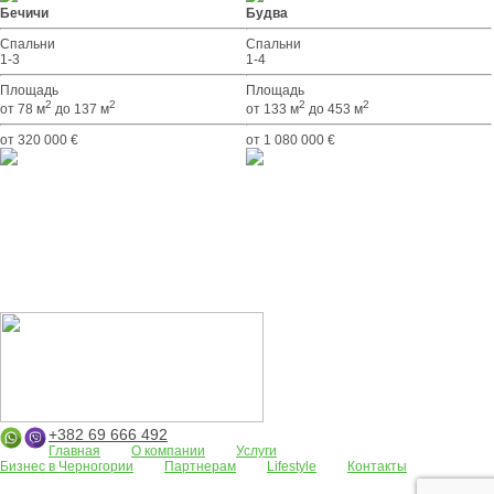
Бечичи
Будва
Спальни
Спальни
1-3
1-4
Площадь
Площадь
2
2
2
2
от 78 м
до 137 м
от 133 м
до 453 м
от 320 000 €
от 1 080 000 €
+382 69 666 492
Главная
О компании
Услуги
Бизнес в Черногории
Партнерам
Lifestyle
Контакты
Апартаменты
Земельные участки
Дома/виллы
АРЕНДА
Жилые