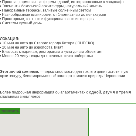
• Простые, гармоничные формы зданий, интегрированные в ландшафт
• Элементы бокельской архитектуры, натуральный камень
• Панорамные террасы, залитые солнечным светом
• Разнообразные планировки: от 1-комнатных до пентхаусов
• Просторные, светлые и функциональные интерьеры
• Системы «умный дом».
ЛОКАЦИЯ:
• 10 мин на авто до Старого города Котора (ЮНЕСКО)
• 20 мин на авто до аэропорта Тиват
• Близость к маринам, ресторанам и культурным объектам
• Менее 20 минут езды до ключевых точек побережья.
Этот жилой комплекс
— идеальное место для тех, кто ценит эстетичную
архитектуру, бескомпромиссный комфорт и магию природы Черногории.
одной
двумя
тремя
Более подробная информация об апартаментах с
,
и
спальнями в комплексе.
Увеличить