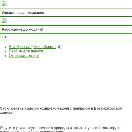
Управляющая компания
Расстояние до моря (м)
70
В избранные
мои объекты
(
:
0
)
Версия для печати
Отправить другу
ЗАДАТЬ
ВОПРОС
ОСТАВИТЬ
ЗАЯВКУ
Эксклюзивный жилой комплекс у моря с причалом в Бокa-Которском
заливе
.
Ощутите уникальную гармонию природы и архитектуры в самом сердце
одного из красивейших заливов мира.