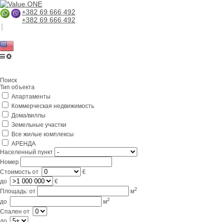
+382 69 666 492
+382 69 666 492
Главная
Поиск
О компании
Тип объекта
Апартаменты
Услуги
Коммерческая недвижимость
Бизнес в Черногории
Дома/виллы
Земельные участки
Партнерам
Все жилые комплексы
АРЕНДА
Lifestyle
Населенный пункт
Номер
Контакты
Стоимость
от
€
до
€
2
Площадь:
от
м
2
до
м
Спален
от
до