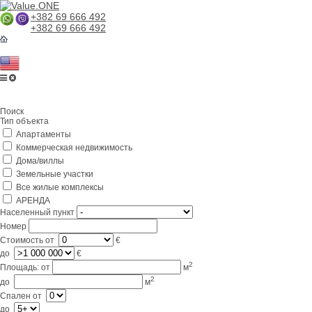
+382 69 666 492
+382 69 666 492
Главная
Поиск
О компании
Тип объекта
Апартаменты
Услуги
Коммерческая недвижимость
Бизнес в Черногории
Дома/виллы
Земельные участки
Партнерам
Все жилые комплексы
АРЕНДА
Lifestyle
Населенный пункт
Номер
Контакты
Стоимость
от
€
до
€
2
Площадь:
от
м
2
до
м
Спален
от
до