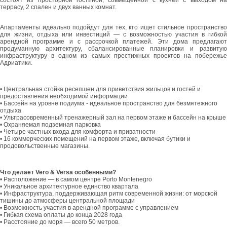
состоят из просторной гостиной, совмещенной с кухней с выходом на
террасу, 2 спален и двух ванных комнат.
Апартаменты идеально подойдут для тех, кто ищет стильное пространство
для жизни, отдыха или инвестиций — с возможностью участия в гибкой
арендной программе и с рассрочкой платежей. Эти дома предлагают
продуманную архитектуру, сбалансированные планировки и развитую
инфраструктуру в одном из самых престижных проектов на побережье
Адриатики.
• Центральная стойка ресепшен для приветствия жильцов и гостей и
предоставления необходимой информации
• Бассейн на уровне подиума - идеальное пространство для безмятежного
отдыха
• Ультрасовременный тренажерный зал на первом этаже и бассейн на крыше
• Охраняемая подземная парковка
• Четыре частных входа для комфорта и приватности
• 16 коммерческих помещений на первом этаже, включая бутики и
продовольственные магазины.
Что делает Vero & Versa особенными?
• Расположение — в самом центре Porto Montenegro
• Уникальное архитектурное единство квартала
• Инфраструктура, поддерживающая ритм современной жизни: от морской
тишины до атмосферы центральной площади
• Возможность участия в арендной программе с управлением
• Гибкая схема оплаты до конца 2028 года
• Расстояние до моря — всего 50 метров.