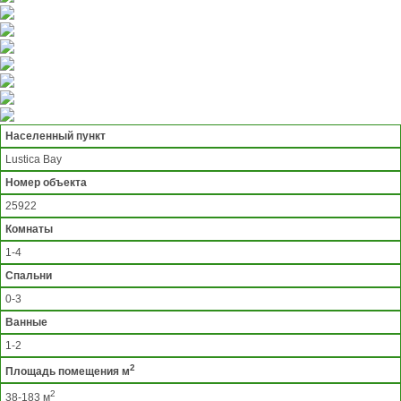
Населенный пункт
Lustica Bay
Номер объекта
25922
Комнаты
1-4
Спальни
0-3
Ванные
1-2
2
Площадь помещения м
2
38-183 м