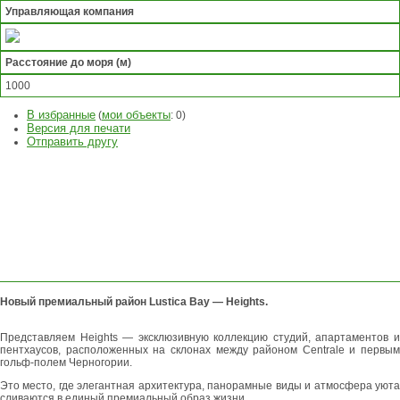
Управляющая компания
Расстояние до моря (м)
1000
В избранные
мои объекты
(
:
0
)
Версия для печати
Отправить другу
ЗАДАТЬ
ВОПРОС
ОСТАВИТЬ
ЗАЯВКУ
Новый премиальный район Lustica Bay — Heights.
Представляем Heights — эксклюзивную коллекцию студий, апартаментов и
пентхаусов, расположенных на склонах между районом Centrale и первым
гольф-полем Черногории.
Это место, где элегантная архитектура, панорамные виды и атмосфера уюта
сливаются в единый премиальный образ жизни.