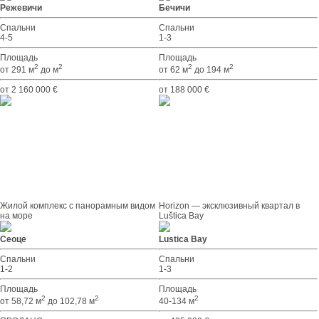
Режевичи
Бечичи
Спальни
Спальни
4-5
1-3
Площадь
Площадь
2
2
2
2
от 291 м
до м
от 62 м
до 194 м
от 2 160 000 €
от 188 000 €
Жилой комплекс с панорамным видом
Horizon — эксклюзивный квартал в
на море
Luštica Bay
Сеоце
Lustica Bay
Спальни
Спальни
1-2
1-3
Площадь
Площадь
2
2
2
от 58,72 м
до 102,78 м
40-134 м