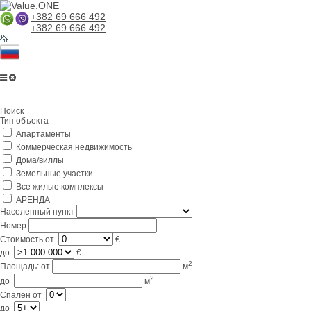
+382 69 666 492
+382 69 666 492
Главная
Поиск
О компании
Тип объекта
Апартаменты
Услуги
Коммерческая недвижимость
Бизнес в Черногории
Дома/виллы
Земельные участки
Партнерам
Все жилые комплексы
АРЕНДА
Lifestyle
Населенный пункт
Номер
Контакты
Стоимость
от
€
до
€
2
Площадь:
от
м
2
до
м
Спален
от
до