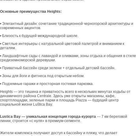
Основные преимущества Heights:
• Элегантный дизайн: сочетание традиционной черногорской архитектуры и
современных акцентов.
• Близость к будущей международной школе.
• Светлые интерьеры с натуральной цветовой палитрой и вниманием к
деталям.
• Ландшафтные сады с лавандой и оливками, зоны отдыха и общения в стиле
средиземноморской деревушки.
• Приватный бассейн среди зелени + отдельный детский бассейн.
• Зоны для йоги и фитнеса под открытым небом.
• Подземные гаражи и просторная гостевая парковка.
Heights — это тишина и приватность всего в нескольких минутах ходьбы от
динамичного района Centrale. Здесь уже открыты магазины, кафе,
спортплощадки, зеленые парки и площадь Piazza — будущий центр
социальной жизни Luštica Bay.
Lustica Bay — уникальная концепция города-курорта
— 7 км береговой
линии, строится «с нуля» в премиум-сегменте.
Жители комплекса получают доступ к бассейну и пляжу, что делает