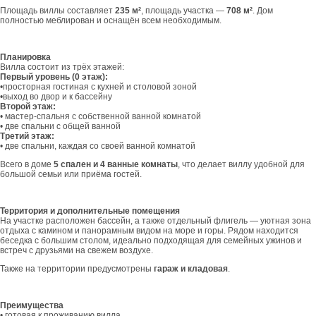
Площадь виллы составляет
235 м²
, площадь участка —
708 м²
. Дом
полностью меблирован и оснащён всем необходимым.
Планировка
Вилла состоит из трёх этажей:
Первый уровень (0 этаж):
•просторная гостиная с кухней и столовой зоной
•выход во двор и к бассейну
Второй этаж:
• мастер-спальня с собственной ванной комнатой
• две спальни с общей ванной
Третий этаж:
• две спальни, каждая со своей ванной комнатой
Всего в доме
5 спален и 4 ванные комнаты
, что делает виллу удобной для
большой семьи или приёма гостей.
Территория и дополнительные помещения
На участке расположен бассейн, а также отдельный флигель — уютная зона
отдыха с камином и панорамным видом на море и горы. Рядом находится
беседка с большим столом, идеально подходящая для семейных ужинов и
встреч с друзьями на свежем воздухе.
Также на территории предусмотрены
гараж и кладовая
.
Преимущества
• готовая к проживанию вилла