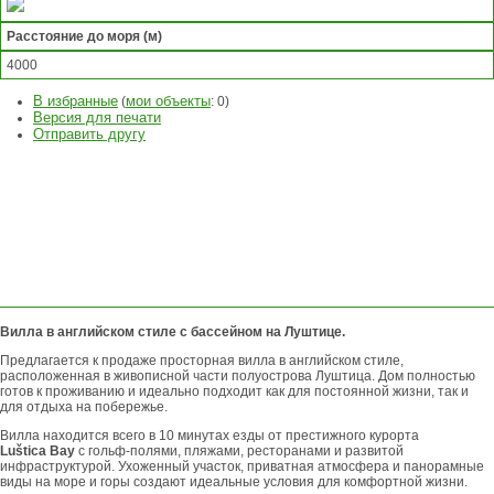
Расстояние до моря (м)
4000
В избранные
мои объекты
(
:
0
)
Версия для печати
Отправить другу
ЗАДАТЬ
ВОПРОС
ОСТАВИТЬ
ЗАЯВКУ
Вилла в английском стиле с бассейном на Луштице.
Предлагается к продаже просторная вилла в английском стиле,
расположенная в живописной части полуострова Луштица. Дом полностью
готов к проживанию и идеально подходит как для постоянной жизни, так и
для отдыха на побережье.
Вилла находится всего в 10 минутах езды от престижного курорта
Lu
štica
Bay
с гольф-полями, пляжами, ресторанами и развитой
инфраструктурой. Ухоженный участок, приватная атмосфера и панорамные
виды на море и горы создают идеальные условия для комфортной жизни.