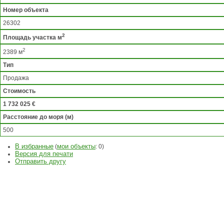
Номер объекта
26302
2
Площадь участка м
2
2389 м
Тип
Продажа
Стоимость
1 732 025 €
Расстояние до моря (м)
500
В избранные
мои объекты
(
:
0
)
Версия для печати
Отправить другу
ЗАДАТЬ
ВОПРОС