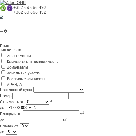
+382 69 666 492
+382 69 666 492
Поиск
Тип объекта
Апартаменты
Коммерческая недвижимость
Дома/виллы
Земельные участки
Все жилые комплексы
АРЕНДА
Населенный пункт
Номер
Стоимость
от
€
до
€
2
Площадь:
от
м
2
до
м
Спален
от
до