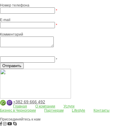
Номер телефона
*
E-mail
*
Комментарий
*
+382 69 666 492
Главная
О компании
Услуги
Бизнес в Черногории
Партнерам
Lifestyle
Контакты
Апартаменты
Земельные участки
Дома/виллы
АРЕНДА
Жилые комп
Присоединяйтесь к нам