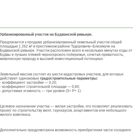
ОСТАВИТЬ
ЗАЯВКУ
Урбанизированный участок на Будванской ривьере.
Предлагается к продаже урбанизированный земельный участок общей
площадью 1 262 м² в престижном районе Тудоровичи–Близикуче на
Будванской ривьере. Участок расположен всего в нескольких минутах езды от
Будвы и лучших пляжей черногорского побережья, сочетая приватность,
живописную природу и высокий инвестиционный потенциал.
Земельный массив состоит из шести кадастровых участков, для которых
действуют одинаковые
градостроительные параметры:
- коэффициент застройки — 0,20;
- коэффициент строительной площади — 0,60;
- допустимая этажность — три уровня (S+ P+ 1).
Целевое назначение участка — жилая застройка, что позволяет реализовать
проект по строительству вилл, таунхаусов, апартаментов или небольшого
жилого комплекса.
Дополнительно предусмотрена возможность приобретения части соседнего