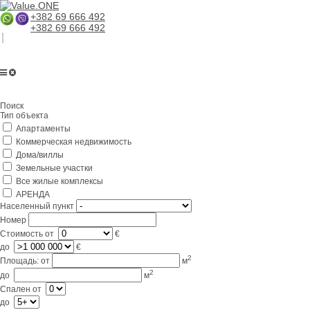
+382 69 666 492
+382 69 666 492
Главная
Поиск
О компании
Тип объекта
Апартаменты
Услуги
Коммерческая недвижимость
Бизнес в Черногории
Дома/виллы
Земельные участки
Партнерам
Все жилые комплексы
АРЕНДА
Lifestyle
Населенный пункт
Номер
Контакты
Стоимость
от
€
до
€
2
Площадь:
от
м
2
до
м
Спален
от
до