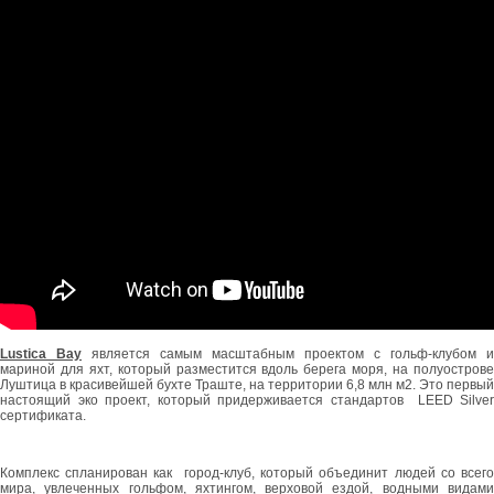
Lustica Bay
является самым масштабным проектом с гольф-клубом и
мариной для яхт, который разместится вдоль берега моря, на полуострове
Луштица в красивейшей бухте Траште, на территории 6,8 млн м2. Это первый
настоящий эко проект, который придерживается стандартов LEED Silver
сертификата.
Комплекс спланирован как город-клуб, который объединит людей со всего
мира, увлеченных гольфом, яхтингом, верховой ездой, водными видами