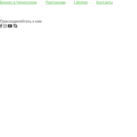
Бизнес в Черногории
Партнерам
Lifestyle
Контакты
Апартаменты
Земельные участки
Дома/виллы
АРЕНДА
Жилые
комплексы
Бар
Боко-Которская бухта
Будва
Коммерческая
недвижимость
Присоединяйтесь к нам