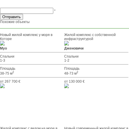
*
Похожие объекты
Новый жилой комплекс у моря в
Жилой комплекс с собственной
Которе
инфраструктурой
Муо
Дженовичи
Спальни
Спальни
1-3
1-2
Площадь
Площадь
2
2
38-75 м
48-73 м
от 267 700 €
от 130 000 €
Жилой комплекс с видом на море в
Новый современный жилой комплекс в