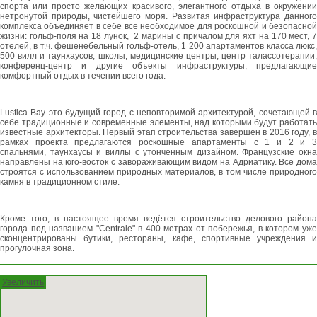
спорта или просто желающих красивого, элегантного отдыха в окружении
нетронутой природы, чистейшего моря. Развитая инфраструктура данного
комплекса объединяет в себе все необходимое для роскошной и безопасной
жизни: гольф-поля на 18 лунок, 2 марины с причалом для яхт на 170 мест, 7
отелей, в т.ч. фешенебельный гольф-отель, 1 200 апартаментов класса люкс,
500 вилл и таунхаусов, школы, медицинские центры, центр талассотерапии,
конференц-центр и другие объекты инфраструктуры, предлагающие
комфортный отдых в течении всего года.
Lustica Bay это будущий город с неповторимой архитектурой, сочетающей в
себе традиционные и современные элементы, над которыми будут работать
известные архитекторы. Первый этап строительства завершен в 2016 году, в
рамках проекта предлагаются роскошные апартаменты с 1 и 2 и 3
спальнями, таунхаусы и виллы с утонченным дизайном. Французские окна
направлены на юго-восток с завораживающим видом на Адриатику. Все дома
строятся с использованием природных материалов, в том числе природного
камня в традиционном стиле.
Кроме того, в настоящее время ведётся строительство делового района
города под названием "Centrale" в 400 метрах от побережья, в котором уже
сконцентрированы бутики, рестораны, кафе, спортивные учреждения и
прогулочная зона.
Увеличить