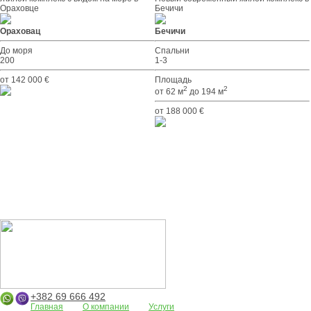
Ораховце
Бечичи
Ораховац
Бечичи
До моря
Спальни
200
1-3
от 142 000 €
Площадь
2
2
от 62 м
до 194 м
от 188 000 €
+382 69 666 492
Главная
О компании
Услуги