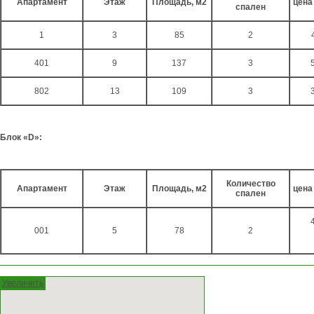
Апартамент
Этаж
Площадь, м2
цена
спален
1
3
85
2
401
9
137
3
802
13
109
3
Блок «
D
»:
Количество
Апартамент
Этаж
Площадь, м2
цена
спален
001
5
78
2
Увеличить