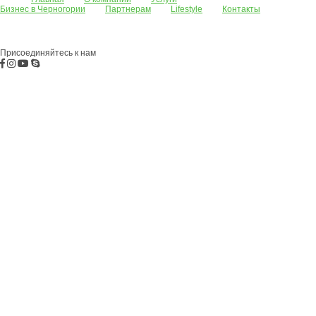
Бизнес в Черногории
Партнерам
Lifestyle
Контакты
Апартаменты
Земельные участки
Дома/виллы
АРЕНДА
Жилые
комплексы
Бар
Боко-Которская бухта
Будва
Коммерческая
недвижимость
Присоединяйтесь к нам