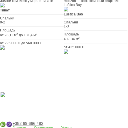
Жилой комплекс у моря в Тивате
Horizon — эксклюзивный квартал в
Luštica Bay
Тиват
Lustica Bay
Спальни
0-2
Спальни
1-3
Площадь
2
2
Площадь
от 28,11 м
до 131,4 м
2
40-134 м
от 295 000 € до 560 000 €
от 425 000 €
+382 69 666 492
Главная
О компании
Услуги