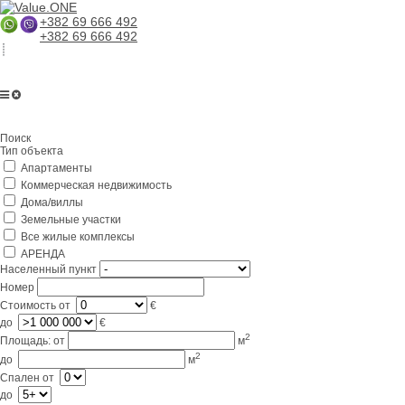
+382 69 666 492
+382 69 666 492
Главная
Поиск
О компании
Тип объекта
Апартаменты
Услуги
Коммерческая недвижимость
Бизнес в Черногории
Дома/виллы
Земельные участки
Партнерам
Все жилые комплексы
АРЕНДА
Lifestyle
Населенный пункт
Номер
Контакты
Стоимость
от
€
до
€
2
Площадь:
от
м
2
до
м
Спален
от
до