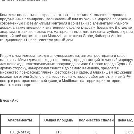
Комплекс полностью построен и готов к заселению. Комплекс предлагает
продуманные планировки, великолепный вид из окон на морское побережье,
современную систему климат контроля в сочетании с элементами «умного
дома», а также внешняя и внутренняя отделка класса «Премиум». В отделке
апартаментов использовались материалы высокого качества: дубовые двери,
австрийский паркет, плитка Marazzi, сантехника Grohe, бойлеры Ariston,
кондиционеры Hitachi, система умный дом.
Рядом с комплексом находятся супермаркеты, аптека, рестораны и кафе,
магазины. Мимо дома проходит променад, предлагающий отличный маршрут
для пешеходных/велосипедных прогулок до самого Старого города Будвы. В
другую сторону, набережная тянется до самого Каменово, предлагая
множество прекрасных пляжей, ресторанов и кафе. В ближайшем окружении
находятся отели Splendid, на территории которого работает отличный SPA-
центр и ресторан японской кухни, и Mediteran, на территории которого
имеется аквапарк.
Блок «А»:
Апартаменты
Общая площадь
Количество спален
цена м2,
101 (6 этаж)
115
3
3 65