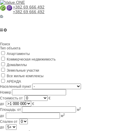
+382 69 666 492
+382 69 666 492
Поиск
Тип объекта
Апартаменты
Коммерческая недвижимость
Дома/виллы
Земельные участки
Все жилые комплексы
АРЕНДА
Населенный пункт
Номер
Стоимость
от
€
до
€
2
Площадь:
от
м
2
до
м
Спален
от
до