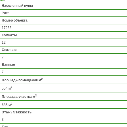
Населенный пункт
Рисан
Номер объекта
17233
Комнаты
12
Спальни
7
Ванные
7
2
Площадь помещения м
2
554 м
2
Площадь участка м
2
685 м
Этаж / Этажность
3