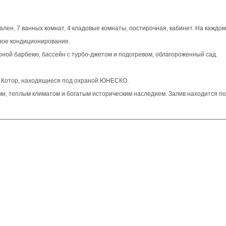
пален, 7 ванных комнат, 4 кладовые комнаты, постирочная, кабинет. На каждо
ьное кондиционирование.
оной барбекю, бассейн с турбо-джетом и подогревом, облагороженный сад.
и Котор, находящиеся под охраной ЮНЕСКО.
ми, теплым климатом и богатым историческим наследием. Залив находится 