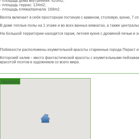
- площадь дома внутренняя: 420m2;
- площадь террас: 134m2;
- площадь пляжа/причала: 168m2.
Вилла включает в себя просторную гостиную с камином, столовую, кухню, 7 с
В доме теплые полы на 1 этаже и во всех ванных комнатах, а также централ
На большой территории находятся гараж, летняя кухня с дровяной печью и з
Поблизости расположены изумительной красоты старинные города Пераст 
Которский залив – место фантастической красоты с изумительными пейзажа
красотой поэтов и художников со всего мира.
Увеличить