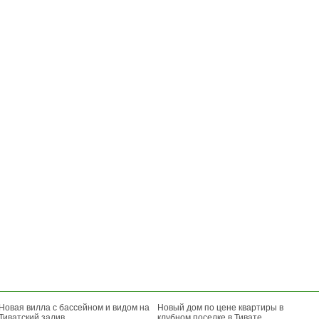
Новая вилла с бассейном и видом на
Новый дом по цене квартиры в
Тиватский залив
клубном поселке в Тивате