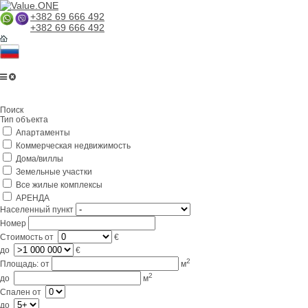
+382 69 666 492
+382 69 666 492
Главная
Поиск
О компании
Тип объекта
Апартаменты
Услуги
Коммерческая недвижимость
Бизнес в Черногории
Дома/виллы
Земельные участки
Партнерам
Все жилые комплексы
АРЕНДА
Lifestyle
Населенный пункт
Номер
Контакты
Стоимость
от
€
до
€
2
Площадь:
от
м
2
до
м
Спален
от
до