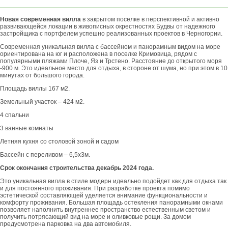
Новая современная вилла
в закрытом поселке в перспективной и активно
развивающейся локации в живописных окрестностях Будвы от надежного
застройщика с портфелем успешно реализованных проектов в Черногории.
Современная уникальная вилла с бассейном и панорамным видом на море
ориентирована на юг и расположена в поселке Кримовица, рядом с
популярными пляжами Плоче, Яз и Трстено. Расстояние до открытого моря
-900 м. Это идеальное место для отдыха, в стороне от шума, но при этом в 10
минутах от большого города.
Площадь виллы 167 м2.
Земельный участок – 424 м2.
4 спальни
3 ванные комнаты
Летняя кухня со столовой зоной и садом
Бассейн с переливом – 6,5х3м.
Срок окончания строительства декабрь 2024 года.
Это уникальная вилла в стиле модерн идеально подойдет как для отдыха так
и для постоянного проживания. При разработке проекта помимо
эстетической составляющей уделяется внимание функциональности и
комфорту проживания. Большая площадь остекления панорамными окнами
позволяет наполнить внутреннее пространство естественным светом и
получить потрясающий вид на море и оливковые рощи. За домом
предусмотрена парковка на два автомобиля.