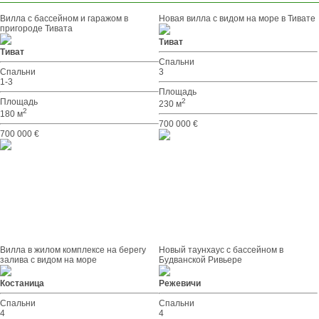
Вилла с бассейном и гаражом в
Новая вилла с видом на море в Тивате
пригороде Тивата
Тиват
Тиват
Спальни
Спальни
3
1-3
Площадь
Площадь
2
230 м
2
180 м
700 000 €
700 000 €
Вилла в жилом комплексе на берегу
Новый таунхаус с бассейном в
залива с видом на море
Будванской Ривьере
Костаница
Режевичи
Спальни
Спальни
4
4