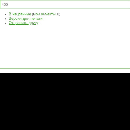
400
В избранные
мои объекты
(
:
0
)
Версия для печати
Отправить другу
ЗАДАТЬ
ВОПРОС
ОСТАВИТЬ
ЗАЯВКУ