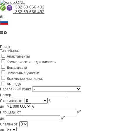
+382 69 666 492
+382 69 666 492
Главная
Поиск
О компании
Тип объекта
Апартаменты
Услуги
Коммерческая недвижимость
Бизнес в Черногории
Дома/виллы
Земельные участки
Партнерам
Все жилые комплексы
АРЕНДА
Lifestyle
Населенный пункт
Номер
Контакты
Стоимость
от
€
до
€
2
Площадь:
от
м
2
до
м
Спален
от
до