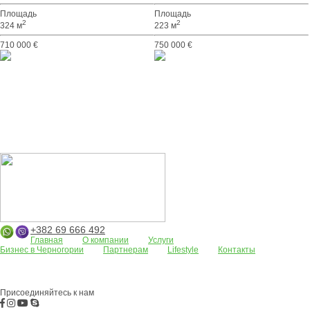
Площадь
Площадь
2
2
324 м
223 м
710 000 €
750 000 €
+382 69 666 492
Главная
О компании
Услуги
Бизнес в Черногории
Партнерам
Lifestyle
Контакты
Апартаменты
Земельные участки
Дома/виллы
АРЕНДА
Жилые
комплексы
Бар
Боко-Которская бухта
Будва
Коммерческая
недвижимость
Присоединяйтесь к нам