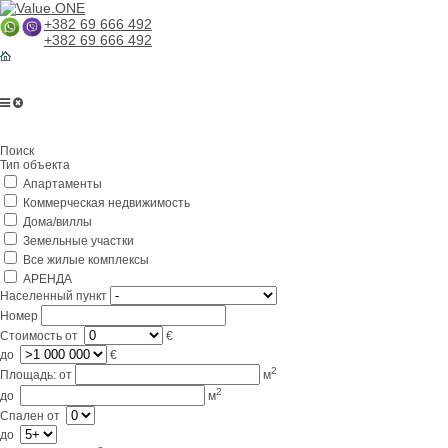
+382 69 666 492
+382 69 666 492
Главная
Поиск
О компании
Тип объекта
Апартаменты
Услуги
Коммерческая недвижимость
Бизнес в Черногории
Дома/виллы
Земельные участки
Партнерам
Все жилые комплексы
АРЕНДА
Lifestyle
Населенный пункт
Номер
Контакты
Стоимость
от
€
до
€
2
Площадь:
от
м
2
до
м
Спален
от
до