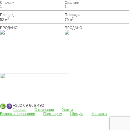
Спальни
Спальни
1
1
Площадь
Площадь
2
2
52 м
79 м
ПРОДАНО
ПРОДАНО
+382 69 666 492
Главная
О компании
Услуги
Бизнес в Черногории
Партнерам
Lifestyle
Контакты
Апартаменты
Земельные участки
Дома/виллы
АРЕНДА
Жилые
комплексы
Бар
Боко-Которская бухта
Будва
Коммерческая
недвижимость