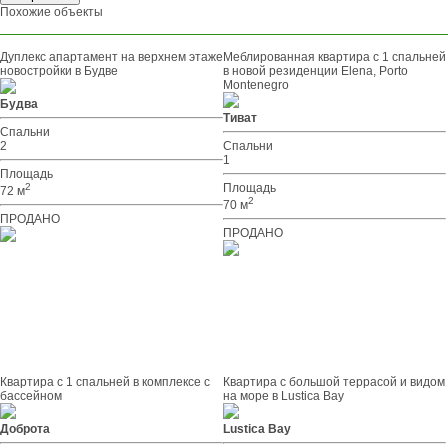
Похожие объекты
Дуплекс апартамент на верхнем этаже
Меблированная квартира с 1 спальней
новостройки в Будве
в новой резиденции Elena, Porto
Montenegro
Будва
Тиват
Спальни
2
Спальни
1
Площадь
2
Площадь
72 м
2
70 м
ПРОДАНО
ПРОДАНО
Квартира с 1 спальней в комплексе с
Квартира с большой террасой и видом
бассейном
на море в Lustica Bay
Доброта
Lustica Bay