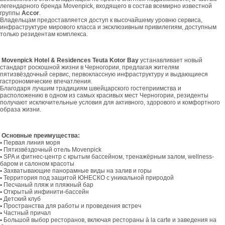
легендарного бренда Movenpick, входящего в состав всемирно известной
группы
Accor
.
Владельцам предоставляется доступ к высочайшему уровню сервиса,
инфраструктуре мирового класса и эксклюзивным привилегиям, доступным
только резидентам комплекса.
Mo
venpick
Hotel
&
Residences
Teuta
Kotor
Bay
устанавливает новый
стандарт роскошной жизни в Черногории, предлагая жителям
пятизвёздочный сервис, первоклассную инфраструктуру и выдающиеся
гастрономические впечатления.
Благодаря лучшим традициям швейцарского гостеприимства и
расположению в одном из самых красивых мест Черногории, резиденты
получают исключительные условия для активного, здорового и комфортного
образа жизни.
Основные преимущества:
•
Первая линия моря
•
Пятизвёздочный отель Movenpick
•
SPA и фитнес-центр с крытым бассейном, тренажёрным залом, wellness-
баром и салоном красоты
•
Захватывающие панорамные виды на залив и горы
•
Территория под защитой ЮНЕСКО с уникальной природой
•
Песчаный пляж и пляжный бар
•
Открытый инфинити-бассейн
•
Детский клуб
•
Пространства для работы и проведения встреч
•
Частный причал
•
Большой выбор ресторанов, включая рестораны à la carte и заведения на