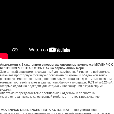
Апартамент с 2 спальнями в новом эксклюзивном комплексе
MO
VENPICK
RESIDENCES
TEUTA
KOTOR
BAY
на первой линии моря.
Элегантный апартамент, созданный для комфортной жизни на побережье,
включает просторную гостиную с современной кухней и обеденной зоной,
роскошную мастер-спальню, дополнительную спальню, две стильные ванные
комнаты, гостевой туалет и два частных балкона площадью
6,03 м²
и
6,20 м²
,
которые идеально подходят для отдыха и наслаждения окружающими
видами.
Апартамент предлагается с премиальной отделкой и полностью
укомплектован высококачественной мебелью — готов к проживанию.
MO
VENPICK
RESIDENCES
TEUTA
KOTOR
BAY
— это уникальная
возможность стать владельцем не просто элитной недвижимости, а частью