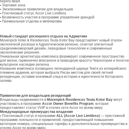
берегу моря
•
Торговая зона
•
Эксклюзивные привилегии для владельцев
•
Платиновый статус Accor Live Limitless
•
Возможность участия в программе управления арендой
•
Премиальная отделка и меблировка
Новый стандарт роскошного отдыха на Адриатике
Movenpick Hotel & Residences Teuta Kotor Bay представляет новый эталон
экологичной роскоши в Адриатическом регионе, сочетая элегантный
средиземноморский дизайн, передовые технологии и современные
экологические решения.
Уникальная архитектура комплекса формирует современное пространство
для жизни, гармонично вписанное в природную красоту Черногории и богатое
культурное наследие региона.
Название комплекса посвящено легендарной царице Тевте из иллирийского
племени ардиеев, которая выбрала Рисан местом для своей летней
резиденции, оставив значимый след в истории и идентичности Которского
залива.
Привилегии для владельцев резиденций
Владельцы недвижимости в
Mo
venpick
Residences
Teuta
Kotor
Bay
могут
участвовать в программе
Accor
Owner
Benefits
Program
, которая
предоставляет статус VVIP в отелях сети Accor по всему миру.
Международные преимущества владения
•
Платиновый статус в программе
ALL
(
Accor
Live
Limitless
)
— престижной
программе лояльности и привилегий, предоставляющей повышение
категории номера, специальные тарифы и дополнительные преимущества в
отелях Accor по всему миру.