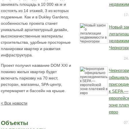
недвижим
занимать площадь в 10 000 кв.м и
состоять из 14 этажей, 3 из которых
17.
подземные. Как и в Dukley Gardens,
особенностью проекта станет
Новый за
уникальный архитектурный дизайн,
легализа
высококачественные материалы
недвижим
строительства, удобные просторные
Черногор
планировки квартир и развитая
инфраструктура.
24.
Проект получил название DOM XXI и
Черногор
помимо жилых квартир будет
официаль
включать парковку на 70 мест,
присоеди
ресторан, магазины, SPA-центр,
супермаркет и бассейн на крыше.
к SEPA —
европейс
< Все новости
зоне плат
евро
Объекты
07.