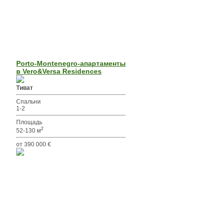
Porto-Montenegro-апартаменты
в Vero&Versa Residences
Тиват
Спальни
1-2
Площадь
2
52-130 м
от 390 000 €