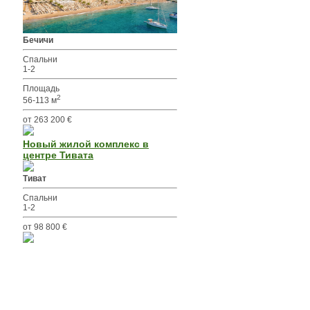
Бечичи
Спальни
1-2
Площадь
2
56-113 м
от 263 200 €
Новый жилой комплекс в
центре Тивата
Тиват
Спальни
1-2
от 98 800 €