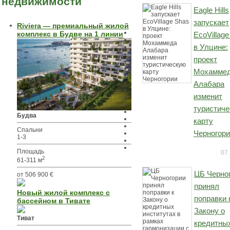
недвижимости
Eagle Hills
запускает
Riviera — премиальный жилой
комплекс в Будве на 1 линии
EcoVillag
в Улцине:
проект
Мохамме
Алабара
изменит
туристич
Будва
карту
Спальни
Черногор
1-3
Площадь
07.
2
61-311 м
ЦБ Черно
от 506 900 €
принял
Новый жилой комплекс с
поправки 
бассейном в Тивате
Закону о
Тиват
кредитны