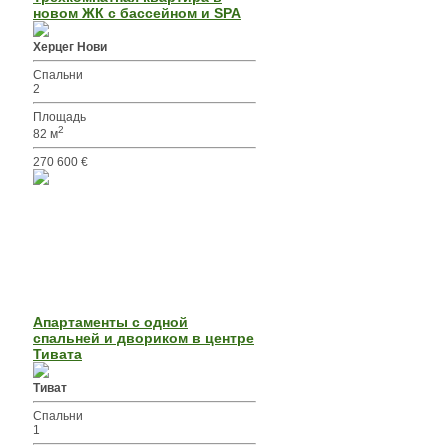
новом ЖК с бассейном и SPA
Херцег Нови
Спальни
2
Площадь
2
82 м
270 600 €
Апартаменты с одной
спальней и двориком в центре
Тивата
Тиват
Спальни
1