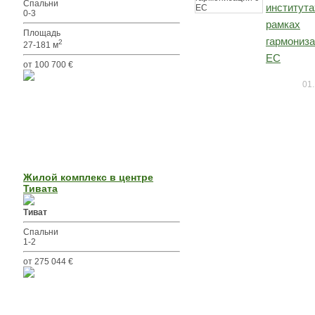
Спальни
института
0-3
рамках
Площадь
гармониза
2
27-181 м
ЕС
от 100 700 €
01.
Жилой комплекс в центре
Тивата
Тиват
Спальни
1-2
от 275 044 €