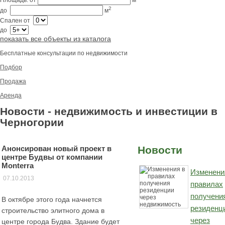
Площадь:
от
м
2
до
м
Спален
от
до
показать все объекты из каталога
Бесплатные консультации по недвижимости
Подбор
Продажа
Аренда
Новости - недвижимость и инвестиции в
Черногории
Анонсирован новый проект в
Новости
центре Будвы от компании
Monterra
Изменени
07.10.2013
правилах
получени
В октябре этого года начнется
резиденц
строительство элитного дома в
через
центре города Будва. Здание будет