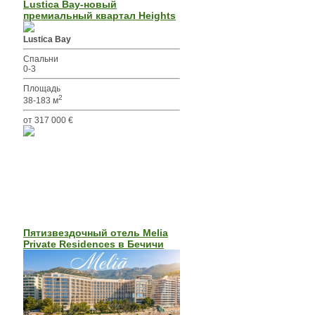
Lustica Bay-новый
премиальный квартал Heights
Lustica Bay
Спальни
0-3
Площадь
2
38-183 м
от 317 000 €
Пятизвездочный отель Melia
Private Residences в Бечичи