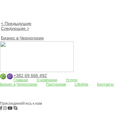
< Предыдущие
Следующие >
Бизнес в Черногории
+382 69 666 492
Главная
О компании
Услуги
Бизнес в Черногории
Партнерам
Lifestyle
Контакты
Апартаменты
Земельные участки
Дома/виллы
АРЕНДА
Жилые
комплексы
Бар
Боко-Которская бухта
Будва
Коммерческая
недвижимость
Присоединяйтесь к нам