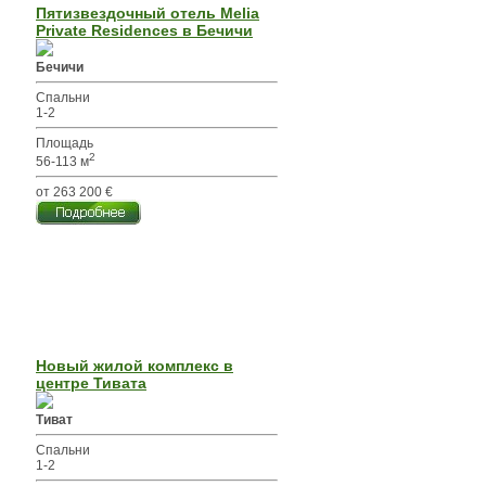
Пятизвездочный отель Melia
Private Residences в Бечичи
Бечичи
Спальни
1-2
Площадь
2
56-113 м
от 263 200 €
Новый жилой комплекс в
центре Тивата
Тиват
Спальни
1-2