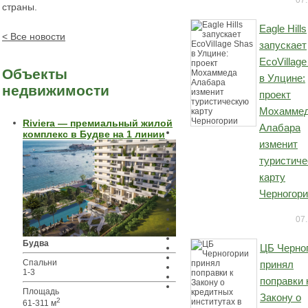
07.
страны.
Eagle Hills
< Все новости
запускает
EcoVillag
Объекты
в Улцине:
недвижимости
проект
Мохамме
Riviera — премиальный жилой
Алабара
комплекс в Будве на 1 линии
изменит
туристич
карту
Черногор
07.
Будва
ЦБ Черно
Спальни
принял
1-3
поправки 
Площадь
Закону о
2
61-311 м