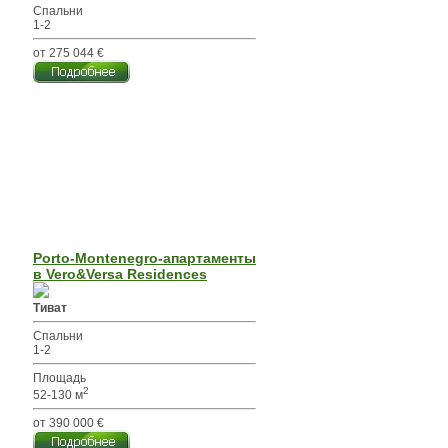
Спальни
1-2
от 275 044 €
Porto-Montenegro-апартаменты
в Vero&Versa Residences
Тиват
Спальни
1-2
Площадь
2
52-130 м
от 390 000 €