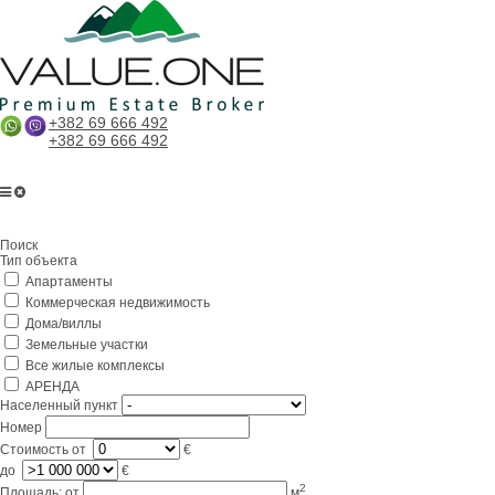
+382 69 666 492
+382 69 666 492
Главная
Поиск
О компании
Тип объекта
Апартаменты
Услуги
Коммерческая недвижимость
Бизнес в Черногории
Дома/виллы
Земельные участки
Партнерам
Все жилые комплексы
АРЕНДА
Lifestyle
Населенный пункт
Номер
Контакты
Стоимость
от
€
до
€
2
Площадь:
от
м