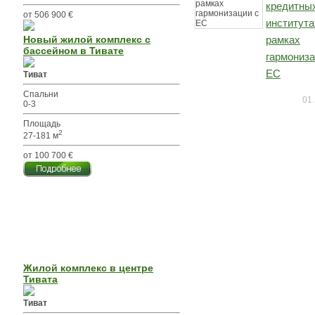
кредитны
от 506 900 €
института
Новый жилой комплекс с
рамках
бассейном в Тивате
гармониза
ЕС
Тиват
Спальни
01.
0-3
Площадь
2
27-181 м
от 100 700 €
Жилой комплекс в центре
Тивата
Тиват