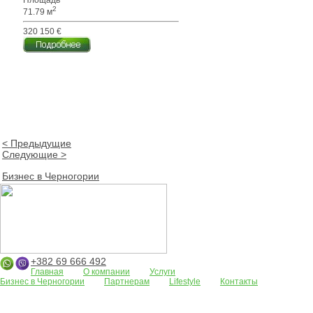
Площадь
2
71.79 м
320 150 €
< Предыдущие
Следующие >
Бизнес в Черногории
+382 69 666 492
Главная
О компании
Услуги
Бизнес в Черногории
Партнерам
Lifestyle
Контакты
Апартаменты
Земельные участки
Дома/виллы
АРЕНДА
Жилые
комплексы
Бар
Боко-Которская бухта
Будва
Коммерческая