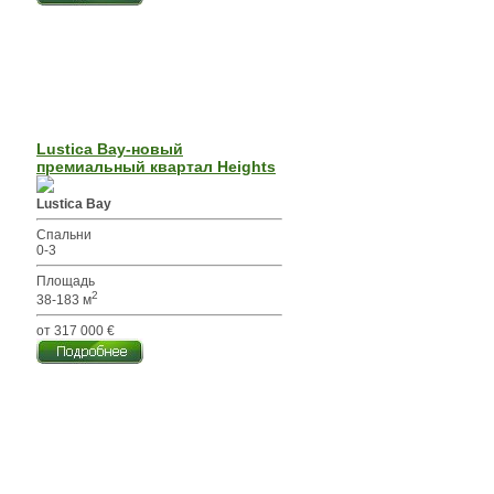
Lustica Bay-новый
премиальный квартал Heights
Lustica Bay
Спальни
0-3
Площадь
2
38-183 м
от 317 000 €