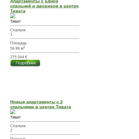
Апартаменты с одной
спальней и двориком в центре
Тивата
Тиват
Спальни
1
Площадь
2
56.96 м
275 044 €
Новые апартаменты с 2
спальнями в центре Тивата
Тиват
Спальни
2