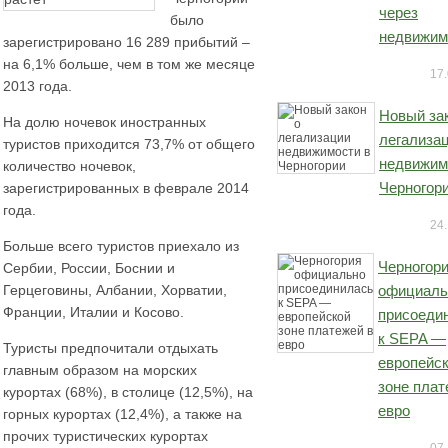
через
было
недвижим
зарегистрировано 16 289 прибытий –
на 6,1% больше, чем в том же месяце
17.
2013 года.
Новый за
На долю ночевок иностранных
легализа
туристов приходится 73,7% от общего
недвижим
количество ночевок,
Черногор
зарегистрированных в феврале 2014
года.
24.
Больше всего туристов приехало из
Черногор
Сербии, России, Боснии и
Герцеговины, Албании, Хорватии,
официаль
Франции, Италии и Косово.
присоеди
к SEPA —
Туристы предпочитали отдыхать
европейс
главным образом на морских
зоне плат
курортах (68%), в столице (12,5%), на
евро
горных курортах (12,4%), а также на
прочих туристических курортах