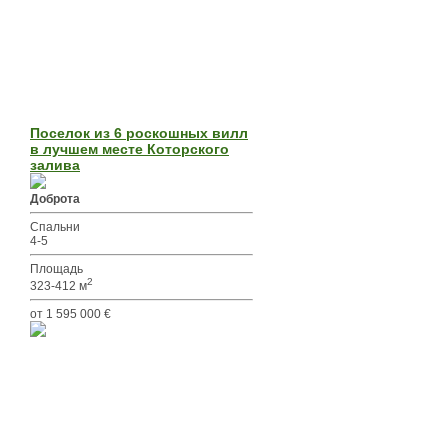
Поселок из 6 роскошных вилл
в лучшем месте Которского
залива
Доброта
Спальни
4-5
Площадь
2
323-412 м
от 1 595 000 €