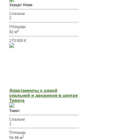
Херцег Нови
Спальни
2
Площадь
2
82 м
270 600 €
Апартаменты с одной
спальней и двориком в центре
Тивата
Тиват
Спальни
1
Площадь
2
56.96 м