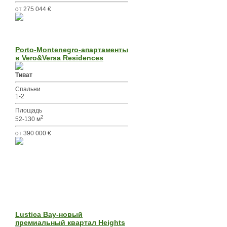
от 275 044 €
Porto-Montenegro-апартаменты
в Vero&Versa Residences
Тиват
Спальни
1-2
Площадь
2
52-130 м
от 390 000 €
Lustica Bay-новый
премиальный квартал Heights