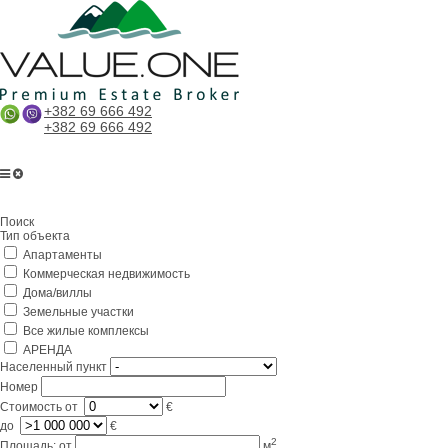
+382 69 666 492
+382 69 666 492
Главная
Поиск
О компании
Тип объекта
Апартаменты
Услуги
Коммерческая недвижимость
Бизнес в Черногории
Дома/виллы
Земельные участки
Партнерам
Все жилые комплексы
АРЕНДА
Lifestyle
Населенный пункт
Номер
Контакты
Стоимость
от
€
до
€
2
Площадь:
от
м