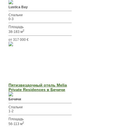
Lustica Bay
Спальни
0-3
Площадь
2
38-183 м
от 317 000 €
Пятизвездочный отель Melia
Private Residences в Бечичи
Бечичи
Спальни
1-2
Площадь
2
56-113 м